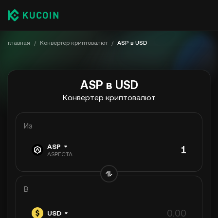
главная
/
Конвертер криптовалют
/
ASP в USD
ASP в USD
Конвертер криптовалют
Из
ASP
ASPECTA
В
USD