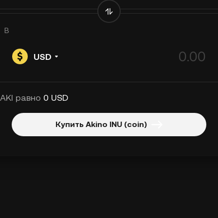
В
USD
 AKI равно
0 USD
Купить Akino INU (coin)