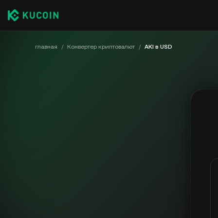
главная
/
Конвертер криптовалют
/
AKI в USD