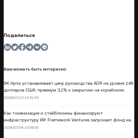
Поделиться
Вам можеть быть интересно
SK Hynix устанавливает цену руководства ADR на уровне 149
долларов США: премиум 3,1% к закрытию на корейском
рынке для масштабного листинга на Nasdaq на сумму более
2026/07/13 14:31:00
28 млрд долларов США
Как токенизация и стейблкоины финансируют
инфраструктуру ИИ: Framework Ventures запускает фонд на
400 млн долларов
2026/07/04 10:06:00