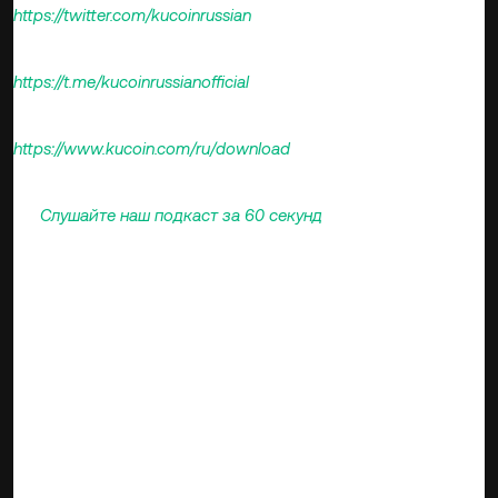
https://twitter.com/kucoinrussian
Присоединяйтесь к нам в Telegram >>>
h
ttps://t.me/kucoinrussianofficial
Загружайте приложение KuCoin >>>
https://www.kucoin.com/ru/download
Также подписывайтесь на наш канал на Youtube
>>>
Слушайте наш подкаст за 60 секунд