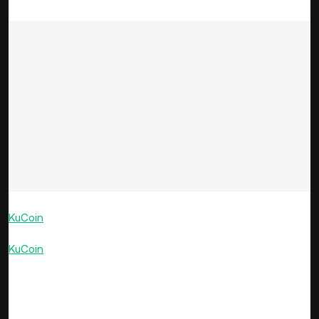
KuCoin
, глобальная криптовалютная платформа,
объявила о полномасштабном запуске своего кошелька
KuCoin
в форме приложения. Новое приложение
переосмысливает концепцию децентрализованных
кошельков и предложит пользователям уникальный
опыт Web 3.0.