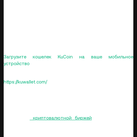
инструмент, который пополняет впечатляющий арсенал
ее собственной экосистемы. Благодаря работе кошелька
KuCoin, биржа KuCoin может использовать свое
обширное сообщество с миллионами подписчиков и
улучшить пользовательский опыт за счет использования
специализированного и целостного
децентрализованного приложения Web 3.0.
Загрузите кошелек KuCoin на ваше мобильное
устройство
Чтобы узнать больше о KuCoin Wallet, перейдите на сайт:
https://kuwallet.com/
О KuCoin
Запущенная в сентябре 2017 года, KuCoin является
глобальной
криптовалютной биржей
с операционной
штаб-квартирой на Сейшельских островах. Как
платформа, ориентированная на пользователя, с