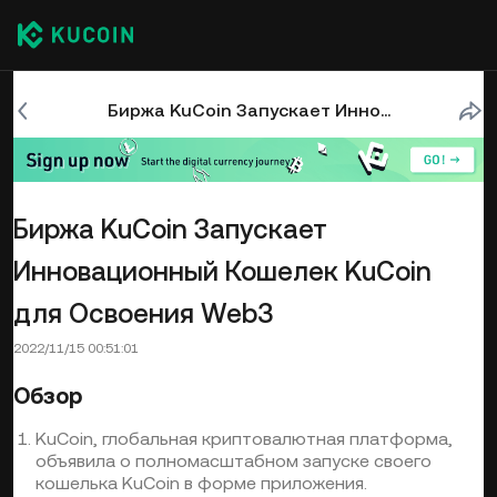
Биржа KuCoin Запускает Инновационный Кошелек KuCoin для Освоения Web3
Биржа KuCoin Запускает
Инновационный Кошелек KuCoin
для Освоения Web3
2022/11/15 00:51:01
Обзор
KuCoin, глобальная криптовалютная платформа,
объявила о полномасштабном запуске своего
кошелька KuCoin в форме приложения.