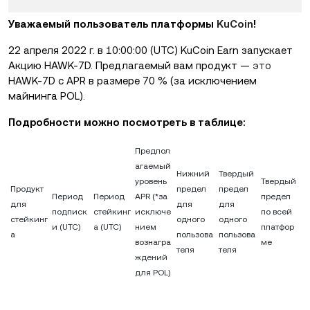
Уважаемый пользователь платформы
KuCoin
!
22 апреля 2022 г. в 10:00:00 (UTC) KuCoin Earn запускает
Акцию
HAWK-7D.
Предлагаемый вам продукт —
это
HAWK-7D
с APR в размере 70 % (за исключением
майнинга POL).
Подробности можно посмотреть в таблице:
Предпол
агаемый
Нижний
Твердый
уровень
Твердый
Продукт
предел
предел
Период
Период
APR (*за
предел
для
для
для
подписк
стейкинг
исключе
по всей
стейкинг
одного
одного
и (UTC)
а (UTC)
нием
платфор
а
пользова
пользова
вознагра
ме
теля
теля
ждений
для POL)