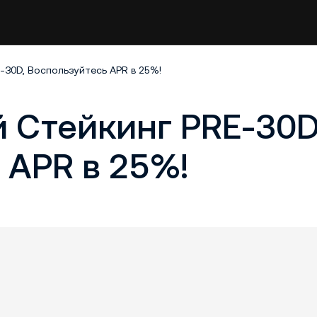
30D, Воспользуйтесь APR в 25%!
 Стейкинг PRE-30D
 APR в 25%!