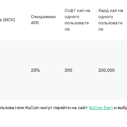
Софт кап на
Хард кап на
Ожидаемая
одного
одного
а (МСК)
APR
пользовате
пользовате
ля
ля
25%
200
200,000
льзователи KuCoin могут перейти на сайт
KuCoin Earn
и выб