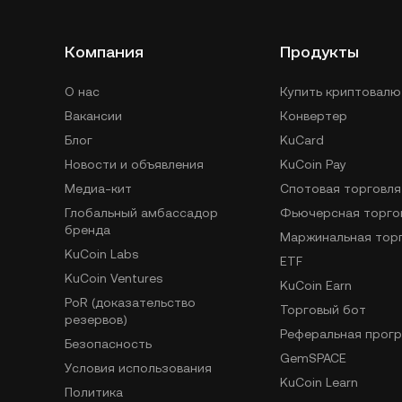
Компания
Продукты
О нас
Купить криптовалю
Вакансии
Конвертер
Блог
KuCard
Новости и объявления
KuCoin Pay
Медиа-кит
Спотовая торговля
Глобальный амбассадор
Фьючерсная торго
бренда
Маржинальная тор
KuCoin Labs
ETF
KuCoin Ventures
KuCoin Earn
PoR (доказательство
Торговый бот
резервов)
Реферальная прог
Безопасность
GemSPACE
Условия использования
KuCoin Learn
Политика