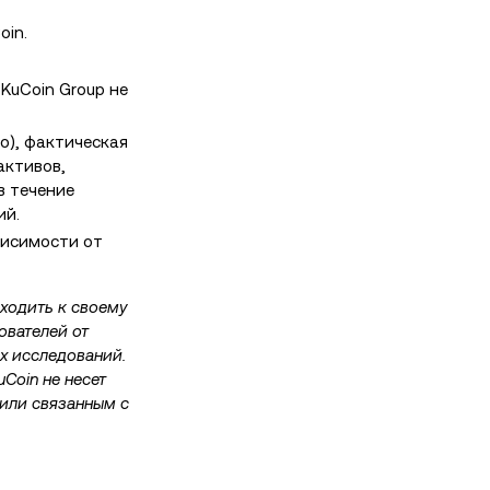
oin.
KuCoin Group не
о), фактическая
активов,
в течение
ий.
висимости от
ходить к своему
ователей от
х исследований.
Coin не несет
или связанным с