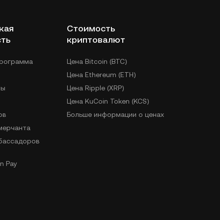
кая
Стоимость
сть
криптовалют
программа
Цена Bitcoin (BTC)
Цена Ethereum (ETH)
лы
Цена Ripple (XRP)
Цена KuCoin Token (KCS)
ов
Больше информации о ценах
 мерчанта
бассадоров
n Pay