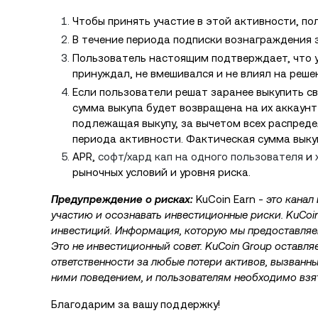
Чтобы принять участие в этой активности, п
В течение периода подписки вознаграждения з
Пользователь настоящим подтверждает, что уч
принуждал, не вмешивался и не влиял на реше
Если пользователи решат заранее выкупить св
сумма выкупа будет возвращена на их аккаунт
подлежащая выкупу, за вычетом всех распреде
периода активности. Фактическая сумма выку
APR,
софт/хард кап на одного пользователя
и
рыночных условий и уровня риска.
Предупреждение о рисках:
KuCoin Earn -
это канал
участию и осознавать инвестиционные риски. KuCoin
инвестиций. Информация, которую мы предоставляе
Это не инвестиционный совет. KuCoin Group оставля
ответственности за любые потери активов, вызван
ними поведением, и пользователям необходимо взят
Благодарим за вашу поддержку!