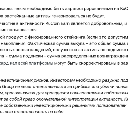
ользователям необходимо
быть зарегистрированными на KuC
а застейканные активы генерироваться не будут.
астие в активности KuCoin Earn является добровольным, и 
ние пользователя.
ой продукт с фиксированного стейкинга (если это допустим
 накопления. Фактическая сумма выкупа - это общая сумма 
ленных вознаграждений, полученных за активы по подписке 
па = сумма подписки - сумма распределенных вознагражден
хард кап всей платформы
могут
быть скорректированы в за
 инвестиционных рисков. Инвесторам необходимо разумно под
 Group не несет ответственности за прибыль или убытки польз
м, предназначена для проведения пользователями собственны
ет за собой право
окончательной интерпретации активности. Ku
ные собственными инвестиционными решениями пользователей 
ь всю ответственность на себя.