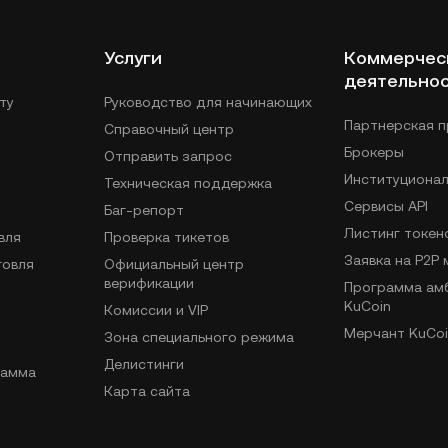
Услуги
Коммерчес
деятельно
ту
Руководство для начинающих
Партнерская 
Справочный центр
Брокеры
Отправить запрос
Институциона
Техническая поддержка
Сервисы API
Баг-репорт
Листинг токен
вля
Проверка тикетов
Заявка на P2P
говля
Официальный центр
верификации
Программа ам
KuCoin
Комиссии и VIP
Мерчант KuCoi
Зона специального режима
Делистинги
рамма
Карта сайта