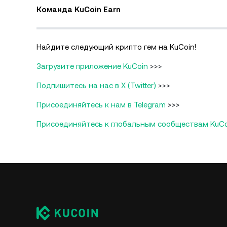
Команда KuCoin Earn
Найдите следующий крипто гем на KuCoin!
Загрузите приложение KuCoin
>>>
Подпишитесь на нас в X (Twitter)
>>>
Присоединяйтесь к нам в Telegram
>>>
Присоединяйтесь к глобальным сообществам KuCo