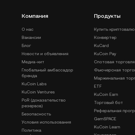
Компания
Продукты
О нас
Купить криптовалю
Вакансии
Конвертер
Блог
KuCard
Новости и объявления
KuCoin Pay
Медиа-кит
Спотовая торговля
Глобальный амбассадор
Фьючерсная торго
бренда
Маржинальная тор
KuCoin Labs
ETF
KuCoin Ventures
KuCoin Earn
PoR (доказательство
Торговый бот
резервов)
Реферальная прог
Безопасность
GemSPACE
Условия использования
KuCoin Learn
Политика