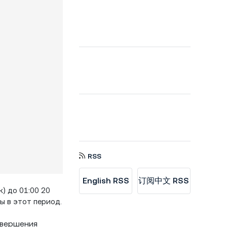
RSS
English RSS
订阅中文 RSS
) до 01:00 20
ы в этот период.
овершения