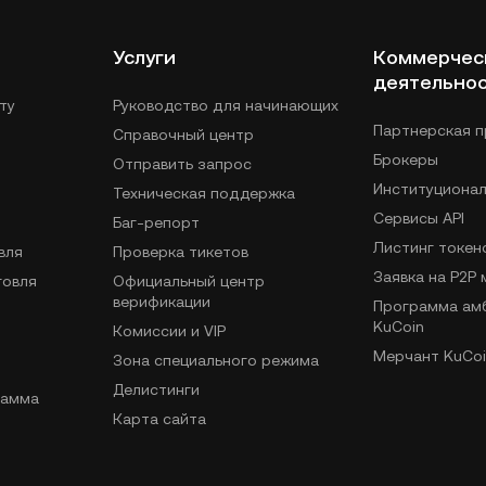
Услуги
Коммерчес
деятельно
ту
Руководство для начинающих
Партнерская 
Справочный центр
Брокеры
Отправить запрос
Институциона
Техническая поддержка
Сервисы API
Баг-репорт
Листинг токен
вля
Проверка тикетов
Заявка на P2P
говля
Официальный центр
верификации
Программа ам
KuCoin
Комиссии и VIP
Мерчант KuCoi
Зона специального режима
Делистинги
рамма
Карта сайта