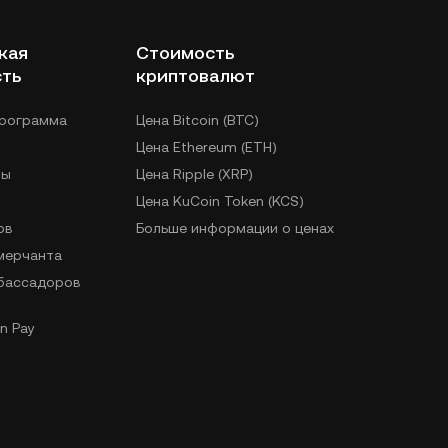
кая
Стоимость
сть
криптовалют
программа
Цена Bitcoin (BTC)
Цена Ethereum (ETH)
лы
Цена Ripple (XRP)
Цена KuCoin Token (KCS)
ов
Больше информации о ценах
 мерчанта
бассадоров
n Pay