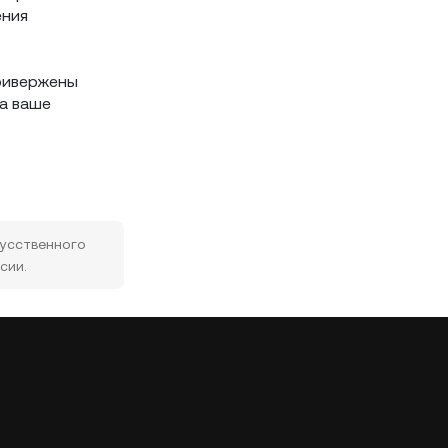
ения
привержены
а ваше
кусственного
сии.