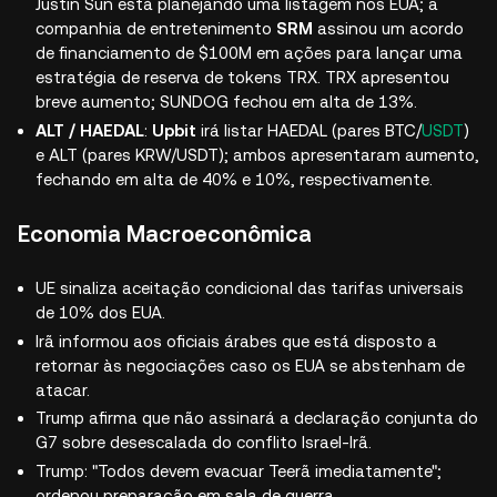
Justin Sun está planejando uma listagem nos EUA; a
companhia de entretenimento
SRM
assinou um acordo
de financiamento de $100M em ações para lançar uma
estratégia de reserva de tokens TRX. TRX apresentou
breve aumento; SUNDOG fechou em alta de 13%.
ALT / HAEDAL
:
Upbit
irá listar HAEDAL (pares BTC/
USDT
)
e ALT (pares KRW/USDT); ambos apresentaram aumento,
fechando em alta de 40% e 10%, respectivamente.
Economia Macroeconômica
UE sinaliza aceitação condicional das tarifas universais
de 10% dos EUA.
Irã informou aos oficiais árabes que está disposto a
retornar às negociações caso os EUA se abstenham de
atacar.
Trump afirma que não assinará a declaração conjunta do
G7 sobre desescalada do conflito Israel-Irã.
Trump: "Todos devem evacuar Teerã imediatamente";
ordenou preparação em sala de guerra.