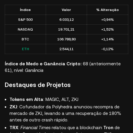
Índice
Valor
% Alteração
S&P 500
6.033,12
+0,94%
NASDAQ
19.701,21
+1,52%
BTC
106.788,80
+1,14%
ETH
2.544,11
-0,12%
Índice de Medo e Ganância Cripto:
68 (anteriormente
61), nível:
Ganância
Destaques de Projetos
Tokens em Alta
: MAGIC, ALT, ZKJ
ZKJ
: Cofundador da Polyhedra anunciou recompra de
mercado de ZKJ, levando a uma recuperação de 180%
antes de outro crash rápido.
TRX
:
Financial Times
relatou que a blockchain
Tron
de