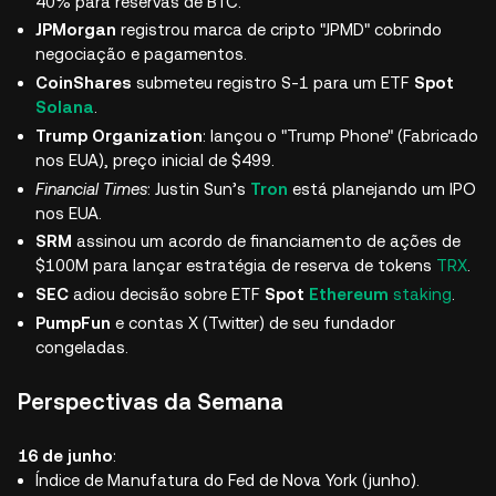
40% para reservas de BTC.
JPMorgan
registrou marca de cripto "JPMD" cobrindo
negociação e pagamentos.
CoinShares
submeteu registro S-1 para um ETF
Spot
Solana
.
Trump Organization
: lançou o "Trump Phone" (Fabricado
nos EUA), preço inicial de $499.
Financial Times
: Justin Sun’s
Tron
está planejando um IPO
nos EUA.
SRM
assinou um acordo de financiamento de ações de
$100M para lançar estratégia de reserva de tokens
TRX
.
SEC
adiou decisão sobre ETF
Spot
Ethereum
staking
.
PumpFun
e contas X (Twitter) de seu fundador
congeladas.
Perspectivas da Semana
16 de junho
:
Índice de Manufatura do Fed de Nova York (junho).