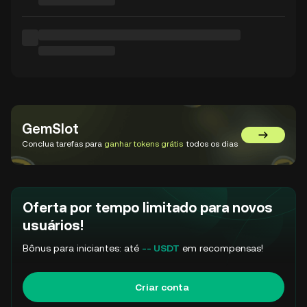
GemSlot
Acessar o
Conclua tarefas para
ganhar tokens grátis
todos os dias
Oferta por tempo limitado para novos
usuários!
Bônus para iniciantes: até
-- USDT
em recompensas!
Criar conta