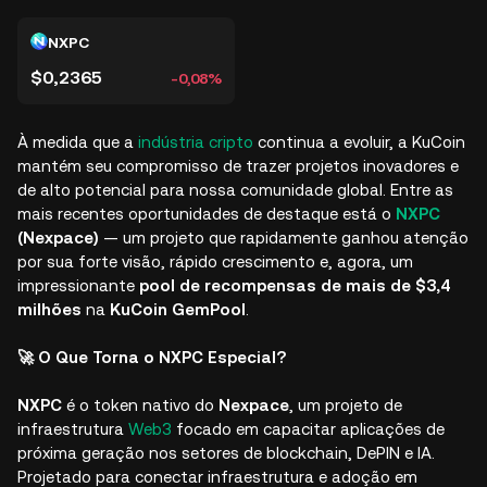
NXPC
$0,2365
-0,08%
À medida que a
indústria cripto
continua a evoluir, a KuCoin
mantém seu compromisso de trazer projetos inovadores e
de alto potencial para nossa comunidade global. Entre as
mais recentes oportunidades de destaque está o
NXPC
(Nexpace)
— um projeto que rapidamente ganhou atenção
por sua forte visão, rápido crescimento e, agora, um
impressionante
pool de recompensas de mais de $3,4
milhões
na
KuCoin GemPool
.
🚀 O Que Torna o NXPC Especial?
NXPC
é o token nativo do
Nexpace
, um projeto de
infraestrutura
Web3
focado em capacitar aplicações de
próxima geração nos setores de blockchain, DePIN e IA.
Projetado para conectar infraestrutura e adoção em