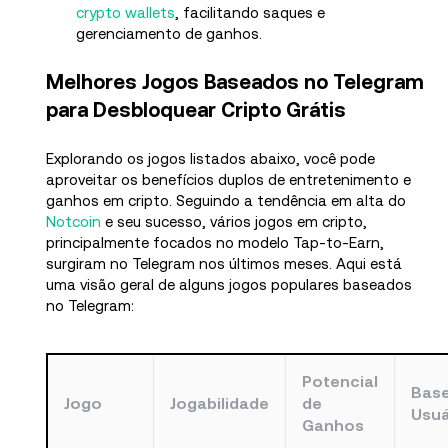
crypto wallets
, facilitando saques e
gerenciamento de ganhos.
Melhores Jogos Baseados no Telegram
para Desbloquear Cripto Grátis
Explorando os jogos listados abaixo, você pode
aproveitar os benefícios duplos de entretenimento e
ganhos em cripto. Seguindo a tendência em alta do
Notcoin
e seu sucesso, vários jogos em cripto,
principalmente focados no modelo Tap-to-Earn,
surgiram no Telegram nos últimos meses. Aqui está
uma visão geral de alguns jogos populares baseados
no Telegram:
Potencial
Base
Jogo
Jogabilidade
de
Usuá
Ganhos