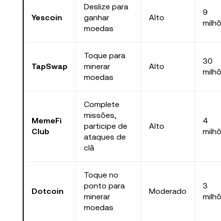
Deslize para
9
Yescoin
ganhar
Alto
milh
moedas
Toque para
30
TapSwap
minerar
Alto
milh
moedas
Complete
missões,
MemeFi
4
participe de
Alto
Club
milh
ataques de
clã
Toque no
ponto para
3
Dotcoin
Moderado
minerar
milh
moedas