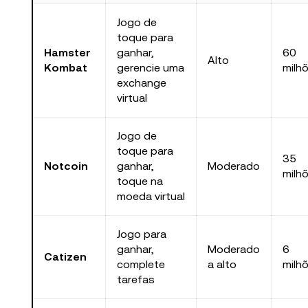
Jogo de
toque para
Hamster
ganhar,
60
Alto
Kombat
gerencie uma
milh
exchange
virtual
Jogo de
toque para
35
Notcoin
ganhar,
Moderado
milh
toque na
moeda virtual
Jogo para
ganhar,
Moderado
6
Catizen
complete
a alto
milh
tarefas