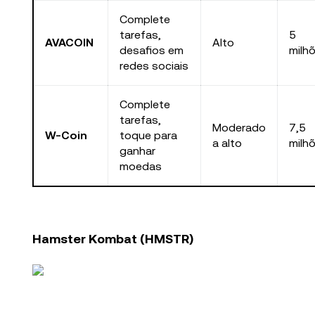
Complete
tarefas,
5
AVACOIN
Alto
desafios em
milh
redes sociais
Complete
tarefas,
Moderado
7,5
W-Coin
toque para
a alto
milh
ganhar
moedas
Hamster Kombat (HMSTR)