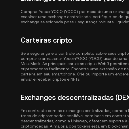
Comprar YocoinYOCO (YOCO) por meio de uma exchange ou
escolher uma exchange centralizada, certifique-se de q
exchange selecionada possui segurança robusta, liquide
Carteiras cripto
Se a segurança e o controle completo sobre seus cripto
comprar e armazenar YocoinYOCO (YOCO) usando uma c
MetaMask. As principais carteiras cripto Web3 permite
criptomoedas facilmente. Encontre uma extensão de nave
carteira em seu smartphone. Crie ou importe um endereç
enviar e receber criptos e NFTs.
Exchanges descentralizadas (DE
Em contraste com as exchanges centralizadas, como a 
troca de criptomoedas confiável com base em contratos
descentralizadas, como a Uniswap, oferecem suporte à
criptomoedas. A maioria dos tokens está em blockcha