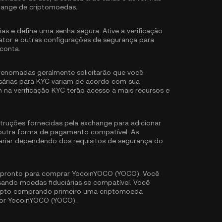
ange de criptomoedas.
ias e defina uma senha segura. Ative a
verificação
ator
e outras configurações de segurança para
conta.
renomadas geralmente solicitarão que você
sárias para KYC variam de acordo com sua
m na verificação KYC terão acesso a mais recursos e
struções fornecidas pela exchange para adicionar
 outra forma de pagamento compatível. As
ariar dependendo dos requisitos de segurança do
 pronto para comprar YocoinYOCO (YOCO). Você
ndo moedas fiduciárias se compatível. Você
ripto comprando primeiro uma criptomoeda
por YocoinYOCO (YOCO).