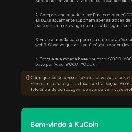
Abra o aplicativo da DEX e conecte sua carteira. 
2.
Compre uma moeda base:
Para comprar YOCO, 
as DEXs atualmente suportam apenas trocas de c
base
em uma exchange centralizada segura, com
3.
Envie a moeda base para sua carteira:
após com
web3. Observe que as transferências podem leva
4.
Troque sua moeda base por YocoinYOCO (YOC
base por YocoinYOCO (YOCO).
Certifique-se de possuir tokens nativos da blockch
Ethereum, para pagar as taxas de transação. Além 
tolerância de derrapagem de acordo com suas pref
Bem-vindo à KuCoin