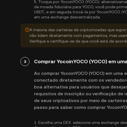
5.
Troque por YocoinYOCO (YOCO):
alternativame
de moeda fiduciária para YOCO, você pode prim
USDT, e em seguida trocá-la por YocoinYOCO (YO
em uma exchange descentralizada.
A maioria das carteiras de criptomoedas que supo
não lidam diretamente com pagamentos, mas usam
Verifique e certifique-se de que você está de acor
Comprar YocoinYOCO (YOCO) em uma 
3
Ao comprar YocoinYOCO (YOCO) em uma ex
conectado diretamente com os vendedore
boa alternativa para usuários que desej
requisitos de inscrição ou verificação de
de seus criptoativos por meio de carteira
passo para saber como comprar YocoinY
1.
Escolha uma DEX:
selecione uma exchange des