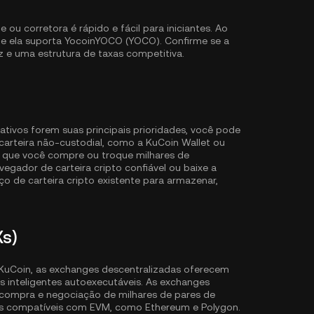
 corretora é rápido e fácil para iniciantes. Ao
ue ela suporta YocoinYOCO (YOCO). Confirme se a
z e uma estrutura de taxas competitiva.
ativos forem suas principais prioridades, você pode
arteira não-custodial, como a
KuCoin Wallet
ou
m que você compre ou troque milhares de
gador de carteira cripto confiável ou baixe a
o de carteira cripto existente para armazenar,
Xs)
KuCoin, as exchanges descentralizadas oferecem
 inteligentes autoexecutáveis. As exchanges
 compra e negociação de milhares de pares de
ins compatíveis com EVM, como
Ethereum
e
Polygon
.