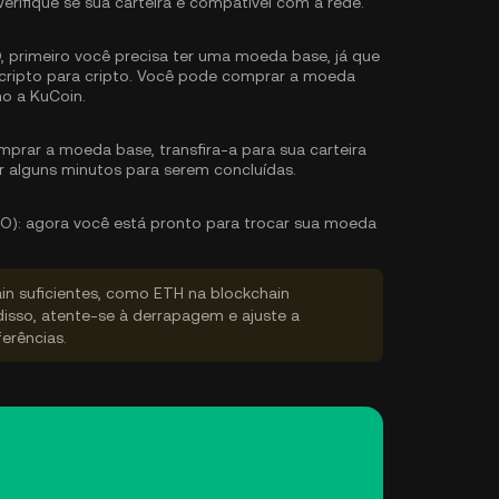
Verifique se sua carteira é compatível com a rede.
primeiro você precisa ter uma moeda base, já que
ripto para cripto. Você pode
comprar a moeda
o a KuCoin.
prar a moeda base, transfira-a para sua carteira
r alguns minutos para serem concluídas.
O):
agora você está pronto para trocar sua moeda
ain suficientes, como ETH na blockchain
disso, atente-se à derrapagem e ajuste a
erências.