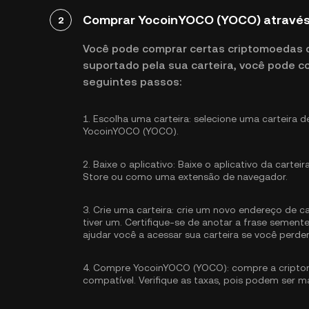
Comprar YocoinYOCO (YOCO) através 
2
Você pode comprar certas criptomoedas di
suportado pela sua carteira, você pode 
seguintes passos:
1.
Escolha uma carteira:
selecione uma carteira d
YocoinYOCO (YOCO).
2.
Baixe o aplicativo:
Baixe o aplicativo da carteir
Store ou como uma extensão de navegador.
3.
Crie uma carteira:
crie um novo endereço de car
tiver um. Certifique-se de anotar a frase semen
ajudar você a acessar sua carteira se você perde
4.
Compre YocoinYOCO (YOCO):
compre a cript
compatível. Verifique as taxas, pois podem ser m