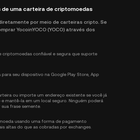
de uma carteira de criptomoedas
retamente por meio de carteiras cripto. Se
comprar YocoinYOCO (YOCO) através dos
e criptomoedas confiável e segura que suporte
a para seu dispositivo na Google Play Store, App
teira ou importe um endereço existente se você já
te e mantê-la em um local seguro. Ninguém poderá
r sua frase semente.
omoeda usando uma forma de pagamento
ais altas do que as cobradas por exchanges.