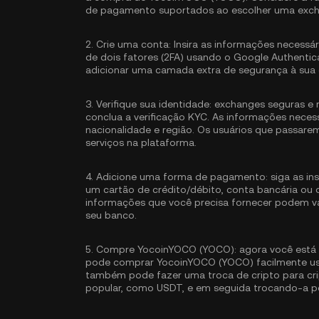
de pagamento suportados ao escolher uma exch
2.
Crie uma conta:
Insira as informações necessár
de dois fatores (2FA) usando o Google Authentic
adicionar uma camada extra de segurança à sua 
3.
Verifique sua identidade:
exchanges seguras e 
conclua a
verificação KYC
. As informações neces
nacionalidade e região. Os usuários que passare
serviços na plataforma.
4.
Adicione uma forma de pagamento:
siga as in
um cartão de crédito/débito, conta bancária ou
informações que você precisa fornecer podem v
seu banco.
5.
Compre YocoinYOCO (YOCO):
agora você está
pode comprar YocoinYOCO (YOCO) facilmente usa
também pode fazer uma troca de cripto para c
popular, como
USDT
, e em seguida trocando-a 