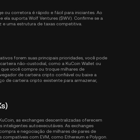
u corretora é rápido e fácil para iniciantes. Ao
ue ela suporta Wolf Ventures ($WV). Confirme se a
z e uma estrutura de taxas competitiva.
ativos forem suas principais prioridades, você pode
carteira não-custodial, como a
KuCoin Wallet
ou
m que você compre ou troque milhares de
gador de carteira cripto confiável ou baixe a
o de carteira cripto existente para armazenar,
Xs)
KuCoin, as exchanges descentralizadas oferecem
 inteligentes autoexecutáveis. As exchanges
 compra e negociação de milhares de pares de
ins compatíveis com EVM, como
Ethereum
e
Polygon
.