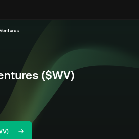
 Ventures
entures ($WV)
WV)