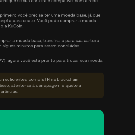
Verifique se sua carteira é compatível com a rede.
rimeiro você precisa ter uma moeda base, já que
ripto para cripto. Você pode
comprar a moeda
o a KuCoin.
prar a moeda base, transfira-a para sua carteira
r alguns minutos para serem concluídas.
V):
agora você está pronto para trocar sua moeda
ain suficientes, como ETH na blockchain
disso, atente-se à derrapagem e ajuste a
erências.