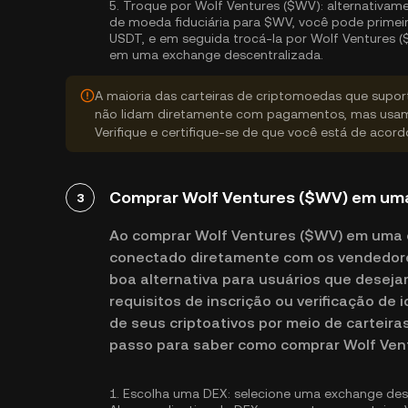
5.
Troque por Wolf Ventures ($WV):
alternativame
de moeda fiduciária para $WV, você pode prime
USDT, e em seguida trocá-la por Wolf Ventures (
em uma exchange descentralizada.
A maioria das carteiras de criptomoedas que supo
não lidam diretamente com pagamentos, mas usam
Verifique e certifique-se de que você está de acor
Comprar Wolf Ventures ($WV) em uma
3
Ao comprar Wolf Ventures ($WV) em uma 
conectado diretamente com os vendedore
boa alternativa para usuários que desej
requisitos de inscrição ou verificação de
de seus criptoativos por meio de carteira
passo para saber como comprar Wolf Ven
1.
Escolha uma DEX:
selecione uma exchange desc