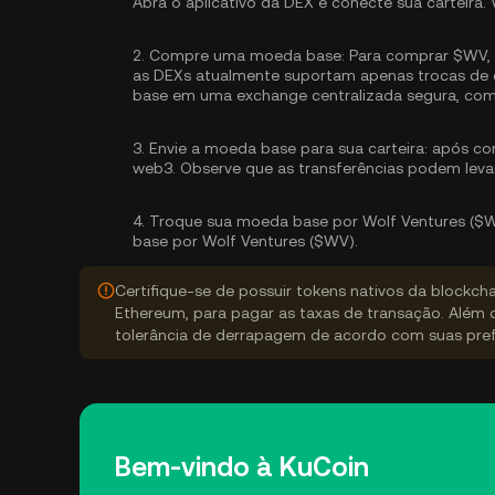
Abra o aplicativo da DEX e conecte sua carteira. 
2.
Compre uma moeda base:
Para comprar $WV, p
as DEXs atualmente suportam apenas trocas de c
base
em uma exchange centralizada segura, com
3.
Envie a moeda base para sua carteira:
após com
web3. Observe que as transferências podem leva
4.
Troque sua moeda base por Wolf Ventures ($W
base por Wolf Ventures ($WV).
Certifique-se de possuir tokens nativos da blockch
Ethereum, para pagar as taxas de transação. Além 
tolerância de derrapagem de acordo com suas pref
Bem-vindo à KuCoin