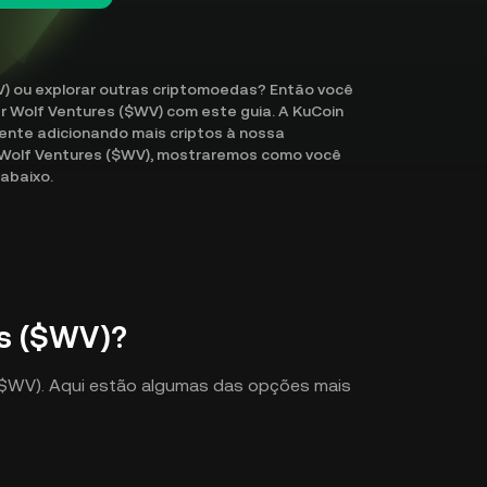
) ou explorar outras criptomoedas? Então você
ar Wolf Ventures ($WV) com este guia. A KuCoin
nte adicionando mais criptos à nossa
 Wolf Ventures ($WV), mostraremos como você
 abaixo.
s ($WV)?
s ($WV). Aqui estão algumas das opções mais