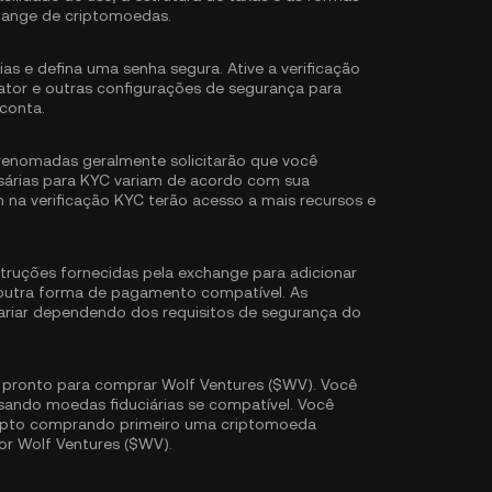
ange de criptomoedas.
ias e defina uma senha segura. Ative a
verificação
ator
e outras configurações de segurança para
conta.
renomadas geralmente solicitarão que você
sárias para KYC variam de acordo com sua
m na verificação KYC terão acesso a mais recursos e
struções fornecidas pela exchange para adicionar
 outra forma de pagamento compatível. As
ariar dependendo dos requisitos de segurança do
 pronto para comprar Wolf Ventures ($WV). Você
ando moedas fiduciárias se compatível. Você
ripto comprando primeiro uma criptomoeda
or Wolf Ventures ($WV).