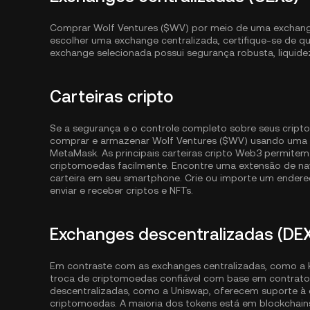
Comprar Wolf Ventures ($WV) por meio de uma exchange o
escolher uma exchange centralizada, certifique-se de q
exchange selecionada possui segurança robusta, liquide
Carteiras cripto
Se a segurança e o controle completo sobre seus cripto
comprar e armazenar Wolf Ventures ($WV) usando uma 
MetaMask. As principais carteiras cripto Web3 permite
criptomoedas facilmente. Encontre uma extensão de nave
carteira em seu smartphone. Crie ou importe um endereç
enviar e receber criptos e NFTs.
Exchanges descentralizadas (DE
Em contraste com as exchanges centralizadas, como a 
troca de criptomoedas confiável com base em contratos
descentralizadas, como a Uniswap, oferecem suporte à
criptomoedas. A maioria dos tokens está em blockcha