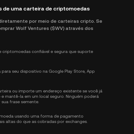
s de uma carteira de criptomoedas
retamente por meio de carteiras cripto. Se
comprar Wolf Ventures ($WV) através dos
e criptomoedas confiável e segura que suporte
a para seu dispositivo na Google Play Store, App
teira ou importe um endereço existente se você já
te e mantê-la em um local seguro. Ninguém poderá
r sua frase semente.
omoeda usando uma forma de pagamento
ais altas do que as cobradas por exchanges.