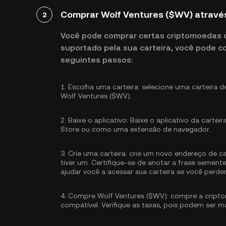
Comprar Wolf Ventures ($WV) atravé
2
Você pode comprar certas criptomoedas di
suportado pela sua carteira, você pode 
seguintes passos:
1.
Escolha uma carteira:
selecione uma carteira d
Wolf Ventures ($WV).
2.
Baixe o aplicativo:
Baixe o aplicativo da carteir
Store ou como uma extensão de navegador.
3.
Crie uma carteira:
crie um novo endereço de car
tiver um. Certifique-se de anotar a frase semen
ajudar você a acessar sua carteira se você perde
4.
Compre Wolf Ventures ($WV):
compre a cript
compatível. Verifique as taxas, pois podem ser m