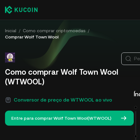
Inicial
/
Como comprar criptomoedas
/
Comprar Wolf Town Wool
Pe
Como comprar Wolf Town Wool
(WTWOOL)
Ín
Conversor de preço de WTWOOL ao vivo
Entre para comprar Wolf Town Wool(WTWOOL)