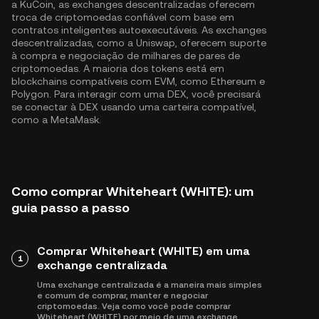
a KuCoin, as exchanges descentralizadas oferecem
troca de criptomoedas confiável com base em
contratos inteligentes autoexecutáveis. As exchanges
descentralizadas, como a Uniswap, oferecem suporte
à compra e negociação de milhares de pares de
criptomoedas. A maioria dos tokens está em
blockchains compatíveis com EVM, como
Ethereum
e
Polygon
. Para interagir com uma DEX, você precisará
se conectar à DEX usando uma carteira compatível,
como a MetaMask.
Como comprar Whiteheart (WHITE): um
guia passo a passo
Comprar Whiteheart (WHITE) em uma
1
exchange centralizada
Uma exchange centralizada é a maneira mais simples
e comum de comprar, manter e negociar
criptomoedas. Veja como você pode comprar
Whiteheart (WHITE) por meio de uma exchange