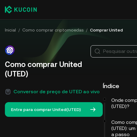
Inicial
/
Como comprar criptomoedas
/
Comprar United
Pesquisar out
Como comprar United
(UTED)
Índice
Conversor de preço de UTED ao vivo
Onde compr
(UTED)?
Entre para comprar United(UTED)
Como comp
(UTED): um
a passo