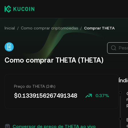
Inicial
/
Como comprar criptomoedas
/
Comprar THETA
Pes
Como comprar THETA (THETA)
Índ
Preço do THETA (24h)
$
0.1339156267491348
0.37%
Conversor de preço de THETA ao vivo