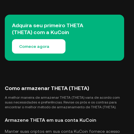
Adquira seu primeiro THETA
(THETA) com a KuCoin
Comece agora
Como armazenar THETA (THETA)
A melhor maneira de armazenar THETA (THETA) varia de acordo com
suas necessidades e preferências. Revise os prós e os contras para
encontrar o melhor método de armazenamento de THETA (THETA).
Armazene THETA em sua conta KuCoin
Manter suas criptos em sua conta KuCoin fornece acesso