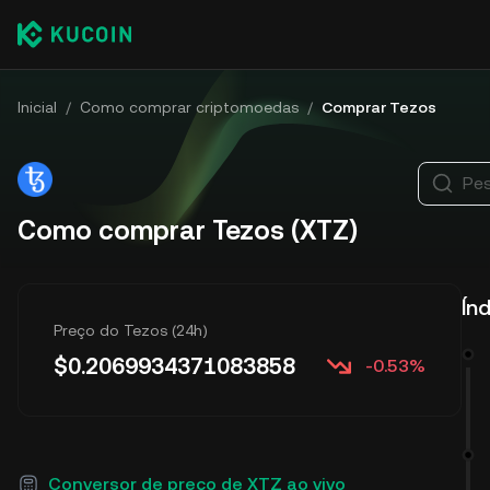
Inicial
/
Como comprar criptomoedas
/
Comprar Tezos
Pes
Como comprar Tezos (XTZ)
Ín
Preço do Tezos (24h)
$
0.2069934371083858
-0.53%
Conversor de preço de XTZ ao vivo