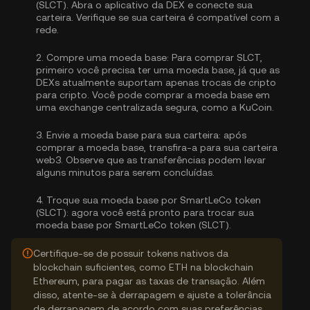
(SLCT). Abra o aplicativo da DEX e conecte sua
carteira. Verifique se sua carteira é compatível com a
rede.
2.
Compre uma moeda base:
Para comprar SLCT,
primeiro você precisa ter uma moeda base, já que as
DEXs atualmente suportam apenas trocas de cripto
para cripto. Você pode
comprar a moeda base
em
uma exchange centralizada segura, como a KuCoin.
3.
Envie a moeda base para sua carteira:
após
comprar a moeda base, transfira-a para sua carteira
web3. Observe que as transferências podem levar
alguns minutos para serem concluídas.
4.
Troque sua moeda base por SmartLeCo token
(SLCT):
agora você está pronto para trocar sua
moeda base por SmartLeCo token (SLCT).
Certifique-se de possuir tokens nativos da
blockchain suficientes, como ETH na blockchain
Ethereum, para pagar as taxas de transação. Além
disso, atente-se à derrapagem e ajuste a tolerância
de derrapagem de acordo com suas preferências.