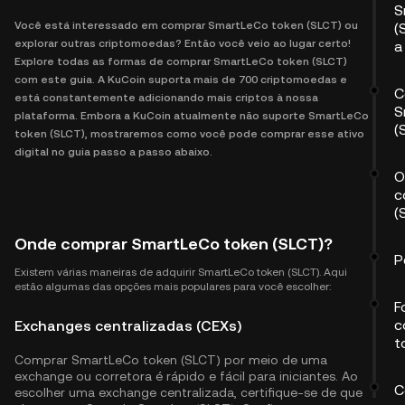
S
Você está interessado em comprar SmartLeCo token (SLCT) ou
(
explorar outras criptomoedas? Então você veio ao lugar certo!
a
Explore todas as formas de comprar SmartLeCo token (SLCT)
com este guia. A KuCoin suporta mais de 700 criptomoedas e
C
está constantemente adicionando mais criptos à nossa
S
plataforma. Embora a KuCoin atualmente não suporte SmartLeCo
(
token (SLCT), mostraremos como você pode comprar esse ativo
digital no guia passo a passo abaixo.
O
c
(
Onde comprar SmartLeCo token (SLCT)?
P
Existem várias maneiras de adquirir SmartLeCo token (SLCT). Aqui
estão algumas das opções mais populares para você escolher:
F
c
Exchanges centralizadas (CEXs)
t
Comprar SmartLeCo token (SLCT) por meio de uma
exchange ou corretora é rápido e fácil para iniciantes. Ao
C
escolher uma exchange centralizada, certifique-se de que