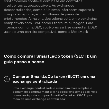
criptomoedas confiável com base em contratos
inteligentes autoexecutáveis. As exchanges
descentralizadas, como a Uniswap, oferecem suporte à
compra e negociação de milhares de pares de
criptomoedas. A maioria dos tokens está em blockchains
compatíveis com EVM, como
Ethereum
e
Polygon
. Para
interagir com uma DEX, você precisará se conectar à DEX
usando uma carteira compatível, como a MetaMask.
Como comprar SmartLeCo token (SLCT): um
guia passo a passo
Comprar SmartLeCo token (SLCT) em uma
1
exchange centralizada
Uma exchange centralizada é a maneira mais simples e
comum de comprar, manter e negociar criptomoedas. Veja
como você pode comprar SmartLeCo token (SLCT) por
meio de uma exchange centralizada: