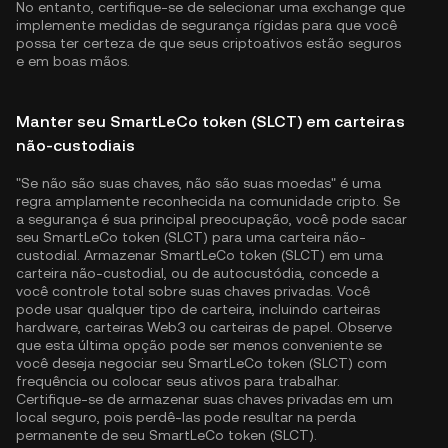
No entanto, certifique-se de selecionar uma exchange que
implemente medidas de segurança rígidas para que você
possa ter certeza de que seus criptoativos estão seguros
e em boas mãos.
Manter seu SmartLeCo token (SLCT) em carteiras
não-custodiais
"Se não são suas chaves, não são suas moedas" é uma
regra amplamente reconhecida na comunidade cripto. Se
a segurança é sua principal preocupação, você pode sacar
seu SmartLeCo token (SLCT) para uma carteira não-
custodial. Armazenar SmartLeCo token (SLCT) em uma
carteira não-custodial, ou de autocustódia, concede a
você controle total sobre suas chaves privadas. Você
pode usar qualquer tipo de carteira, incluindo carteiras
hardware, carteiras Web3 ou carteiras de papel. Observe
que esta última opção pode ser menos conveniente se
você deseja negociar seu SmartLeCo token (SLCT) com
frequência ou colocar seus ativos para trabalhar.
Certifique-se de armazenar suas chaves privadas em um
local seguro, pois perdê-las pode resultar na perda
permanente de seu SmartLeCo token (SLCT).