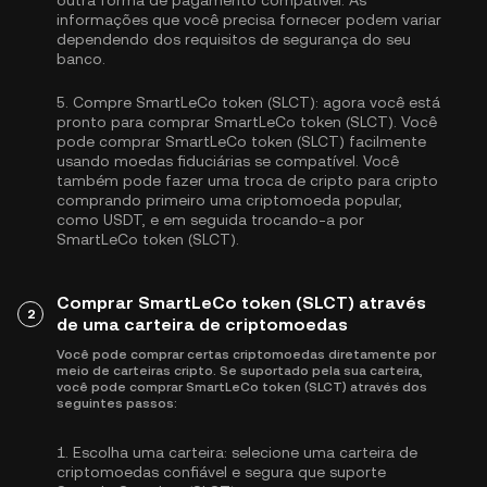
outra forma de pagamento compatível. As
informações que você precisa fornecer podem variar
dependendo dos requisitos de segurança do seu
banco.
5.
Compre SmartLeCo token (SLCT):
agora você está
pronto para comprar SmartLeCo token (SLCT). Você
pode comprar SmartLeCo token (SLCT) facilmente
usando moedas fiduciárias se compatível. Você
também pode fazer uma troca de cripto para cripto
comprando primeiro uma criptomoeda popular,
como
USDT
, e em seguida trocando-a por
SmartLeCo token (SLCT).
Comprar SmartLeCo token (SLCT) através
2
de uma carteira de criptomoedas
Você pode comprar certas criptomoedas diretamente por
meio de carteiras cripto. Se suportado pela sua carteira,
você pode comprar SmartLeCo token (SLCT) através dos
seguintes passos:
1.
Escolha uma carteira:
selecione uma carteira de
criptomoedas confiável e segura que suporte