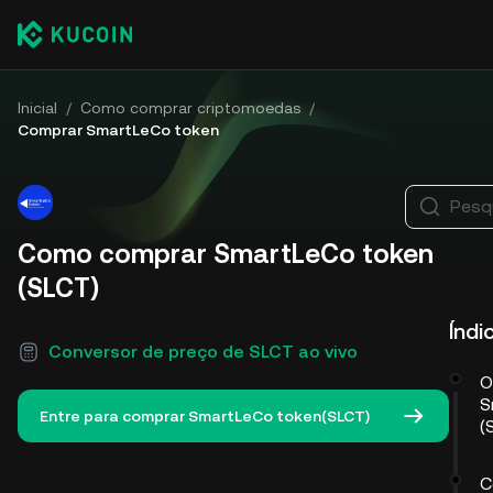
Inicial
/
Como comprar criptomoedas
/
Comprar SmartLeCo token
Pesq
Como comprar SmartLeCo token
(SLCT)
Índi
Conversor de preço de SLCT ao vivo
O
S
Entre para comprar SmartLeCo token(SLCT)
(
C