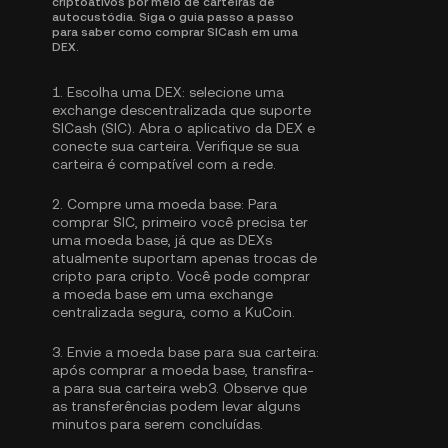
criptoativos por meio de carteiras de
autocustódia. Siga o guia passo a passo
para saber como comprar SICash em uma
DEX.
1.
Escolha uma DEX:
selecione uma
exchange descentralizada que suporte
SICash (SIC). Abra o aplicativo da DEX e
conecte sua carteira. Verifique se sua
carteira é compatível com a rede.
2.
Compre uma moeda base:
Para
comprar SIC, primeiro você precisa ter
uma moeda base, já que as DEXs
atualmente suportam apenas trocas de
cripto para cripto. Você pode
comprar
a moeda base
em uma exchange
centralizada segura, como a KuCoin.
3.
Envie a moeda base para sua carteira:
após comprar a moeda base, transfira-
a para sua carteira web3. Observe que
as transferências podem levar alguns
minutos para serem concluídas.