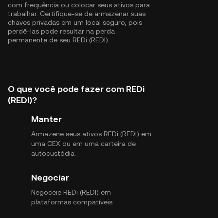
com frequência ou colocar seus ativos para
trabalhar. Certifique-se de armazenar suas
chaves privadas em um local seguro, pois
perdê-las pode resultar na perda
permanente de seu REDi (REDI).
O que você pode fazer com REDi
(REDI)?
Manter
Armazene seus ativos REDi (REDI) em
uma CEX ou em uma carteira de
autocustódia.
Negociar
Negoceie REDi (REDI) em
plataformas compatíveis.