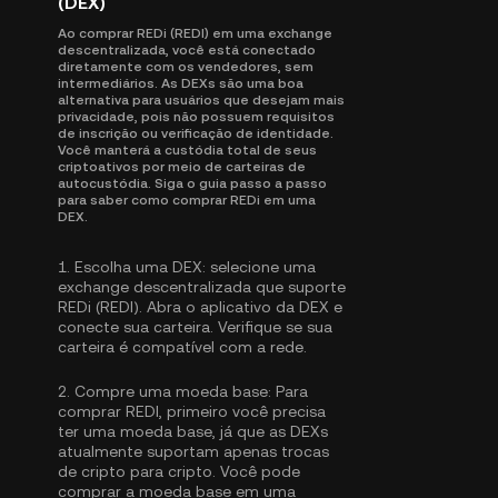
(DEX)
Ao comprar REDi (REDI) em uma exchange
descentralizada, você está conectado
diretamente com os vendedores, sem
intermediários. As DEXs são uma boa
alternativa para usuários que desejam mais
privacidade, pois não possuem requisitos
de inscrição ou verificação de identidade.
Você manterá a custódia total de seus
criptoativos por meio de carteiras de
autocustódia. Siga o guia passo a passo
para saber como comprar REDi em uma
DEX.
1.
Escolha uma DEX:
selecione uma
exchange descentralizada que suporte
REDi (REDI). Abra o aplicativo da DEX e
conecte sua carteira. Verifique se sua
carteira é compatível com a rede.
2.
Compre uma moeda base:
Para
comprar REDI, primeiro você precisa
ter uma moeda base, já que as DEXs
atualmente suportam apenas trocas
de cripto para cripto. Você pode
comprar a moeda base
em uma