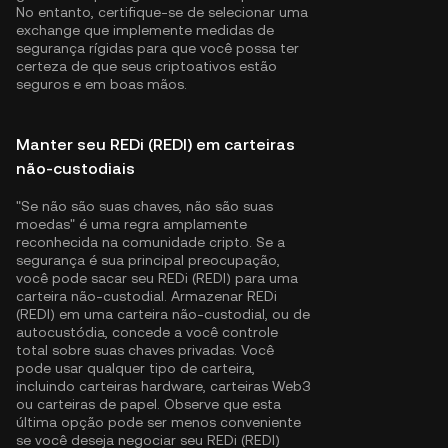
No entanto, certifique-se de selecionar uma
exchange que implemente medidas de
segurança rígidas para que você possa ter
certeza de que seus criptoativos estão
seguros e em boas mãos.
Manter seu REDi (REDI) em carteiras
não-custodiais
"Se não são suas chaves, não são suas
moedas" é uma regra amplamente
reconhecida na comunidade cripto. Se a
segurança é sua principal preocupação,
você pode sacar seu REDi (REDI) para uma
carteira não-custodial. Armazenar REDi
(REDI) em uma carteira não-custodial, ou de
autocustódia, concede a você controle
total sobre suas chaves privadas. Você
pode usar qualquer tipo de carteira,
incluindo carteiras hardware, carteiras Web3
ou carteiras de papel. Observe que esta
última opção pode ser menos conveniente
se você deseja negociar seu REDi (REDI)