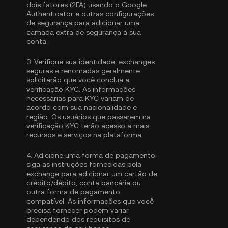
dois fatores (2FA) usando o Google
Authenticator
e outras configurações
de segurança para adicionar uma
camada extra de segurança à sua
conta.
3.
Verifique sua identidade:
exchanges
seguras e renomadas geralmente
solicitarão que você conclua a
verificação KYC
. As informações
necessárias para KYC variam de
acordo com sua nacionalidade e
região. Os usuários que passarem na
verificação KYC terão acesso a mais
recursos e serviços na plataforma.
4.
Adicione uma forma de pagamento:
siga as instruções fornecidas pela
exchange para adicionar um cartão de
crédito/débito, conta bancária ou
outra forma de pagamento
compatível. As informações que você
precisa fornecer podem variar
dependendo dos requisitos de