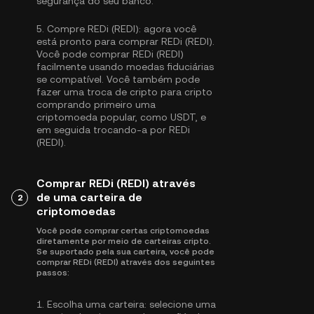
segurança do seu banco.
5.
Compre REDi (REDI):
agora você
está pronto para comprar REDi (REDI).
Você pode comprar REDi (REDI)
facilmente usando moedas fiduciárias
se compatível. Você também pode
fazer uma troca de cripto para cripto
comprando primeiro uma
criptomoeda popular, como
USDT
, e
em seguida trocando-a por REDi
(REDI).
Comprar REDi (REDI) através
de uma carteira de
2
criptomoedas
Você pode comprar certas criptomoedas
diretamente por meio de carteiras cripto.
Se suportado pela sua carteira, você pode
comprar REDi (REDI) através dos seguintes
passos:
1.
Escolha uma carteira:
selecione uma