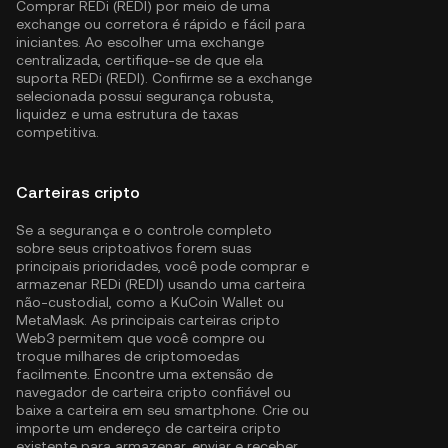
Comprar REDi (REDI) por meio de uma
exchange ou corretora é rápido e fácil para
iniciantes. Ao escolher uma exchange
centralizada, certifique-se de que ela
suporta REDi (REDI). Confirme se a exchange
selecionada possui segurança robusta,
liquidez e uma estrutura de taxas
competitiva.
Carteiras cripto
Se a segurança e o controle completo
sobre seus criptoativos forem suas
principais prioridades, você pode comprar e
armazenar REDi (REDI) usando uma carteira
não-custodial, como a
KuCoin Wallet
ou
MetaMask. As principais carteiras cripto
Web3 permitem que você compre ou
troque milhares de criptomoedas
facilmente. Encontre uma extensão de
navegador de carteira cripto confiável ou
baixe a carteira em seu smartphone. Crie ou
importe um endereço de carteira cripto
existente para armazenar, enviar e receber