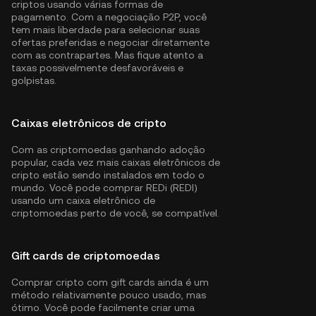
criptos usando várias formas de
pagamento. Com a negociação P2P, você
tem mais liberdade para selecionar suas
ofertas preferidas e negociar diretamente
com as contrapartes. Mas fique atento a
taxas possivelmente desfavoráveis e
golpistas.
Caixas eletrônicos de cripto
Com as criptomoedas ganhando adoção
popular, cada vez mais caixas eletrônicos de
cripto estão sendo instalados em todo o
mundo. Você pode comprar REDi (REDI)
usando um caixa eletrônico de
criptomoedas perto de você, se compatível.
Gift cards de criptomoedas
Comprar cripto com gift cards ainda é um
método relativamente pouco usado, mas
ótimo. Você pode facilmente criar uma