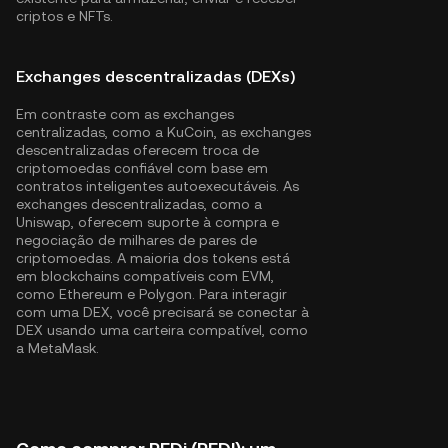
criptos e NFTs.
Exchanges descentralizadas (DEXs)
Em contraste com as exchanges
centralizadas, como a KuCoin, as exchanges
descentralizadas oferecem troca de
criptomoedas confiável com base em
contratos inteligentes autoexecutáveis. As
exchanges descentralizadas, como a
Uniswap, oferecem suporte à compra e
negociação de milhares de pares de
criptomoedas. A maioria dos tokens está
em blockchains compatíveis com EVM,
como
Ethereum
e
Polygon
. Para interagir
com uma DEX, você precisará se conectar à
DEX usando uma carteira compatível, como
a MetaMask.