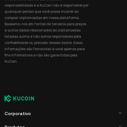
responsabilidade e a KuCoin não é responsável por
quaisquer perdas que você possa incorrer ao
comprar criptomoedas em nossa plataforma.
Baseamo-nos em fontes de terceiros para preços
e outros dados relacionados às criptomoedas
listadas acima e não somos responsáveis pela
confiabilidade ou precisão desses dados. Essas
informações são fornecidas a você apenas para
fins informativos e não são garantidas pela
KuCoin.
Corporativo