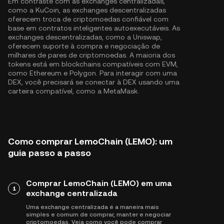
Em contraste com as exchanges centralizadas,
como a KuCoin, as exchanges descentralizadas
oferecem troca de criptomoedas confiável com
base em contratos inteligentes autoexecutáveis. As
exchanges descentralizadas, como a Uniswap,
oferecem suporte à compra e negociação de
milhares de pares de criptomoedas. A maioria dos
tokens está em blockchains compatíveis com EVM,
como
Ethereum
e
Polygon
. Para interagir com uma
DEX, você precisará se conectar à DEX usando uma
carteira compatível, como a MetaMask.
Como comprar LemoChain (LEMO): um
guia passo a passo
Comprar LemoChain (LEMO) em uma
1
exchange centralizada
Uma exchange centralizada é a maneira mais
simples e comum de comprar, manter e negociar
criptomoedas. Veja como você pode comprar