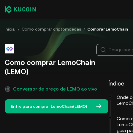
Inicial
/
Como comprar criptomoedas
/
Comprar LemoChain
Pesquisar
Como comprar LemoChain
(LEMO)
Índice
Conversor de preço de LEMO ao vivo
Onde c
LemoCh
Entre para comprar LemoChain(LEMO)
Como c
LemoCh
guia p