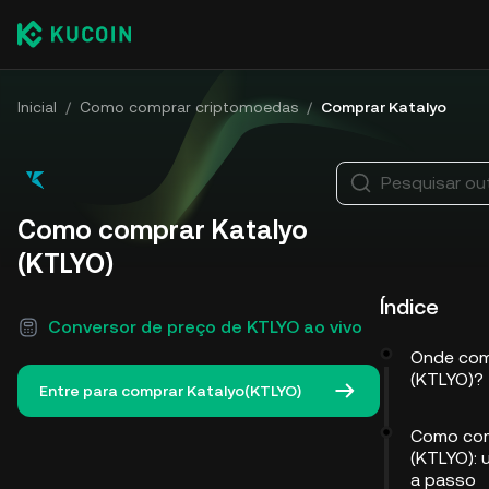
Inicial
/
Como comprar criptomoedas
/
Comprar Katalyo
Pesquisar o
Como comprar Katalyo
(KTLYO)
Índice
Conversor de preço de KTLYO ao vivo
Onde com
(KTLYO)?
Entre para comprar Katalyo(KTLYO)
Como com
(KTLYO): 
a passo