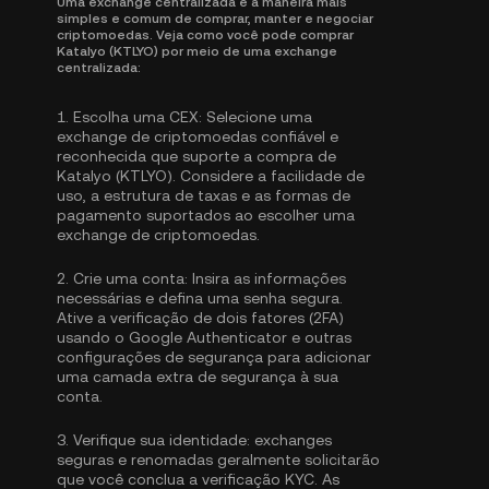
Uma exchange centralizada é a maneira mais
simples e comum de comprar, manter e negociar
criptomoedas. Veja como você pode comprar
Katalyo (KTLYO) por meio de uma exchange
centralizada:
1.
Escolha uma CEX:
Selecione uma
exchange de criptomoedas confiável e
reconhecida que suporte a compra de
Katalyo (KTLYO). Considere a facilidade de
uso, a estrutura de taxas e as formas de
pagamento suportados ao escolher uma
exchange de criptomoedas.
2.
Crie uma conta:
Insira as informações
necessárias e defina uma senha segura.
Ative a
verificação de dois fatores (2FA)
usando o Google Authenticator
e outras
configurações de segurança para adicionar
uma camada extra de segurança à sua
conta.
3.
Verifique sua identidade:
exchanges
seguras e renomadas geralmente solicitarão
que você conclua a
verificação KYC
. As