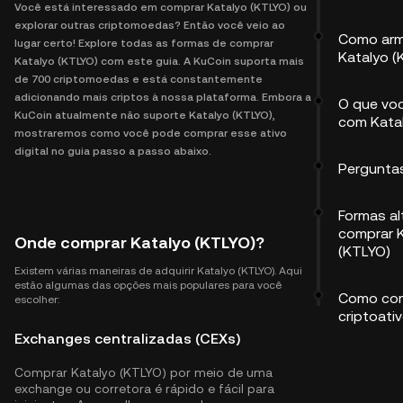
Você está interessado em comprar Katalyo (KTLYO) ou
explorar outras criptomoedas? Então você veio ao
Como arm
lugar certo! Explore todas as formas de comprar
Katalyo (
Katalyo (KTLYO) com este guia. A KuCoin suporta mais
de 700 criptomoedas e está constantemente
adicionando mais criptos à nossa plataforma. Embora a
O que vo
KuCoin atualmente não suporte Katalyo (KTLYO),
com Kata
mostraremos como você pode comprar esse ativo
digital no guia passo a passo abaixo.
Pergunta
Formas al
comprar 
Onde comprar Katalyo (KTLYO)?
(KTLYO)
Existem várias maneiras de adquirir Katalyo (KTLYO). Aqui
estão algumas das opções mais populares para você
Como com
escolher:
criptoati
Exchanges centralizadas (CEXs)
Comprar Katalyo (KTLYO) por meio de uma
exchange ou corretora é rápido e fácil para