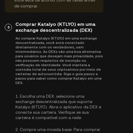
você está de acordo com as taxas antes
de comprar.
Comprar Katalyo (KTLYO) em uma
3
exchange descentralizada (DEX)
Ao comprar Katalyo (KTLYO) em uma exchange
descentralizada, você está conectado
diretamente com os vendedores, sem
intermediários. As DEXs são uma boa alternativa
para usuários que desejam mais privacidade, pois
não possuem requisitos de inscrição ou
verificação de identidade. Você manterá a
custódia total de seus criptoativos por meio de
carteiras de autocustódia. Siga o guia passo a
passo para saber como comprar Katalyo em uma
DEX.
1.
Escolha uma DEX:
selecione uma
exchange descentralizada que suporte
Katalyo (KTLYO). Abra o aplicativo da DEX e
conecte sua carteira. Verifique se sua
carteira é compatível com a rede.
2.
Compre uma moeda base:
Para comprar