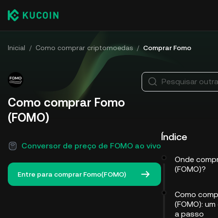
Inicial
/
Como comprar criptomoedas
/
Comprar Fomo
Pesquisar outr
Como comprar Fomo
(FOMO)
Índice
Conversor de preço de FOMO ao vivo
Onde compr
(FOMO)?
Entre para comprar Fomo(FOMO)
Como comp
(FOMO): um
a passo