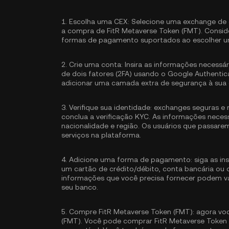
1.
Escolha uma CEX:
Selecione uma exchange de c
a compra de FitR Metaverse Token (FMT). Consider
formas de pagamento suportados ao escolher u
2.
Crie uma conta:
Insira as informações necessár
de dois fatores (2FA) usando o Google Authentic
adicionar uma camada extra de segurança à sua 
3.
Verifique sua identidade:
exchanges seguras e 
conclua a
verificação KYC
. As informações neces
nacionalidade e região. Os usuários que passare
serviços na plataforma.
4.
Adicione uma forma de pagamento:
siga as in
um cartão de crédito/débito, conta bancária ou
informações que você precisa fornecer podem v
seu banco.
5.
Compre FitR Metaverse Token (FMT):
agora voc
(FMT). Você pode comprar FitR Metaverse Token 