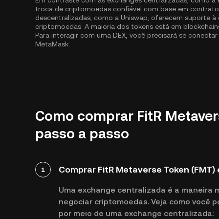
Em contraste com as exchanges centralizadas, como a 
troca de criptomoedas confiável com base em contratos
descentralizadas, como a Uniswap, oferecem suporte à
criptomoedas. A maioria dos tokens está em blockcha
Para interagir com uma DEX, você precisará se conecta
MetaMask.
Como comprar FitR Metavers
passo a passo
Comprar FitR Metaverse Token (FMT)
1
Uma exchange centralizada é a maneira 
negociar criptomoedas. Veja como você p
por meio de uma exchange centralizada: