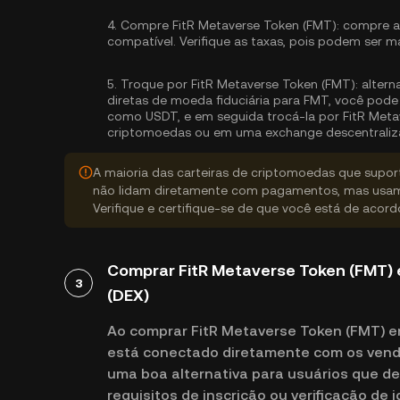
4.
Compre FitR Metaverse Token (FMT):
compre a
compatível. Verifique as taxas, pois podem ser m
5.
Troque por FitR Metaverse Token (FMT):
altern
diretas de moeda fiduciária para FMT, você pod
como USDT, e em seguida trocá-la por FitR Metav
criptomoedas ou em uma exchange descentraliz
A maioria das carteiras de criptomoedas que supo
não lidam diretamente com pagamentos, mas usam
Verifique e certifique-se de que você está de acor
Comprar FitR Metaverse Token (FMT)
3
(DEX)
Ao comprar FitR Metaverse Token (FMT) 
está conectado diretamente com os vende
uma boa alternativa para usuários que d
requisitos de inscrição ou verificação de