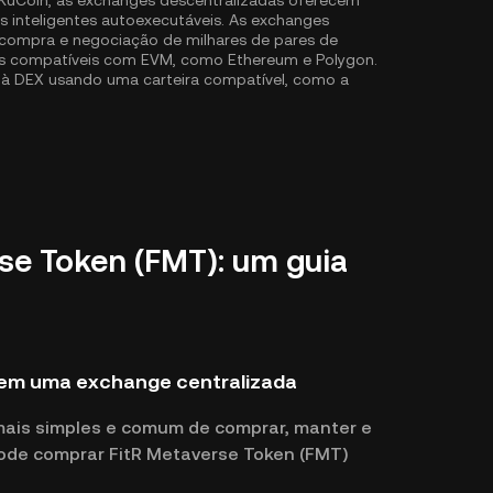
KuCoin, as exchanges descentralizadas oferecem
 inteligentes autoexecutáveis. As exchanges
 compra e negociação de milhares de pares de
ins compatíveis com EVM, como
Ethereum
e
Polygon
.
r à DEX usando uma carteira compatível, como a
e Token (FMT): um guia
 em uma exchange centralizada
mais simples e comum de comprar, manter e
ode comprar FitR Metaverse Token (FMT)