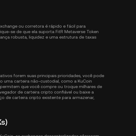
change ou corretora é rápido e fácil para
ifique-se de que ela suporta FitR Metaverse Token
ança robusta, liquidez e uma estrutura de taxas
ativos forem suas principais prioridades, você pode
o uma carteira não-custodial, como a
KuCoin
3 permitem que você compre ou troque milhares de
gador de carteira cripto confiável ou baixe a
o de carteira cripto existente para armazenar,
Xs)