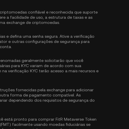
riptomoedas confiável e reconhecida que suporte
e a facilidade de uso, a estrutura de taxas e as
ma exchange de criptomoedas.
ias e defina uma senha segura. Ative a
verificação
ator
e outras configurações de segurança para
conta.
renomadas geralmente solicitarão que você
sárias para KYC variam de acordo com sua
m na verificação KYC terão acesso a mais recursos e
struções fornecidas pela exchange para adicionar
 outra forma de pagamento compatível. As
ariar dependendo dos requisitos de segurança do
ê está pronto para comprar FitR Metaverse Token
(FMT) facilmente usando moedas fiduciárias se