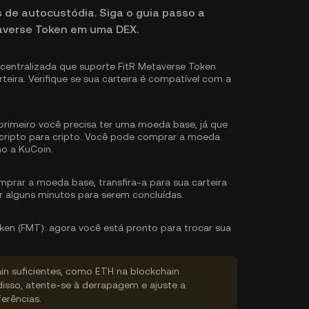
s de autocustódia. Siga o guia passo a
averse Token em uma DEX.
entralizada que suporte FitR Metaverse Token
teira. Verifique se sua carteira é compatível com a
rimeiro você precisa ter uma moeda base, já que
ripto para cripto. Você pode
comprar a moeda
o a KuCoin.
prar a moeda base, transfira-a para sua carteira
r alguns minutos para serem concluídas.
ken (FMT):
agora você está pronto para trocar sua
ain suficientes, como ETH na blockchain
disso, atente-se à derrapagem e ajuste a
erências.