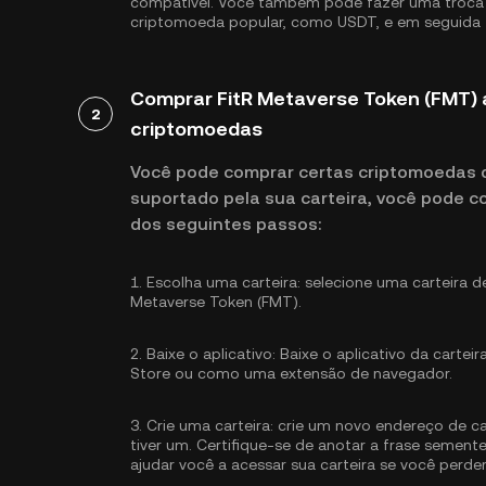
compatível. Você também pode fazer uma troca 
criptomoeda popular, como
USDT
, e em seguida
Comprar FitR Metaverse Token (FMT) 
2
criptomoedas
Você pode comprar certas criptomoedas di
suportado pela sua carteira, você pode c
dos seguintes passos:
1.
Escolha uma carteira:
selecione uma carteira d
Metaverse Token (FMT).
2.
Baixe o aplicativo:
Baixe o aplicativo da carteir
Store ou como uma extensão de navegador.
3.
Crie uma carteira:
crie um novo endereço de car
tiver um. Certifique-se de anotar a frase semen
ajudar você a acessar sua carteira se você perde