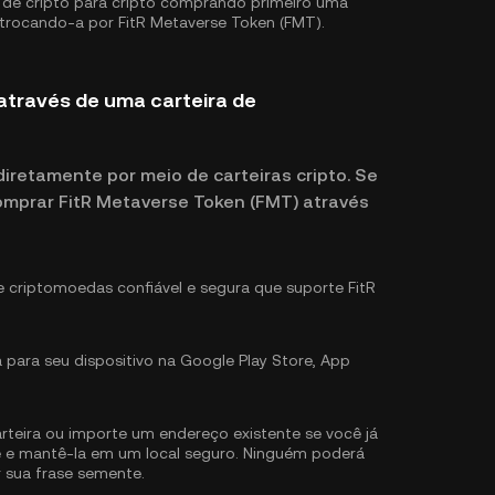
de cripto para cripto comprando primeiro uma
 trocando-a por FitR Metaverse Token (FMT).
através de uma carteira de
retamente por meio de carteiras cripto. Se
omprar FitR Metaverse Token (FMT) através
e criptomoedas confiável e segura que suporte FitR
a para seu dispositivo na Google Play Store, App
teira ou importe um endereço existente se você já
te e mantê-la em um local seguro. Ninguém poderá
r sua frase semente.