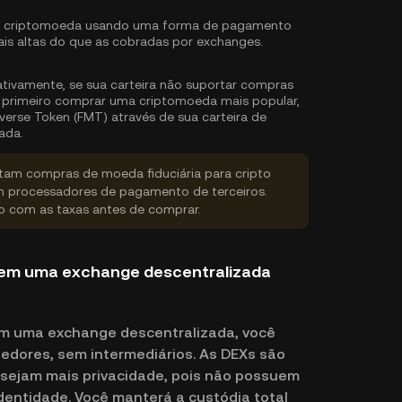
 criptomoeda usando uma forma de pagamento
ais altas do que as cobradas por exchanges.
ativamente, se sua carteira não suportar compras
e primeiro comprar uma criptomoeda mais popular,
erse Token (FMT) através de sua carteira de
ada.
rtam compras de moeda fiduciária para cripto
 processadores de pagamento de terceiros.
do com as taxas antes de comprar.
 em uma exchange descentralizada
em uma exchange descentralizada, você
dores, sem intermediários. As DEXs são
esejam mais privacidade, pois não possuem
 identidade. Você manterá a custódia total