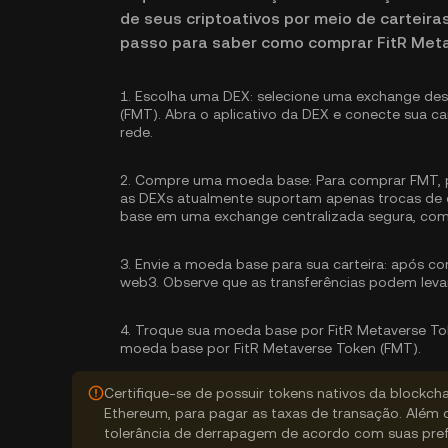
de seus criptoativos por meio de carteira
passo para saber como comprar FitR Met
1.
Escolha uma DEX:
selecione uma exchange desc
(FMT). Abra o aplicativo da DEX e conecte sua car
rede.
2.
Compre uma moeda base:
Para comprar FMT, p
as DEXs atualmente suportam apenas trocas de c
base
em uma exchange centralizada segura, com
3.
Envie a moeda base para sua carteira:
após com
web3. Observe que as transferências podem leva
4.
Troque sua moeda base por FitR Metaverse To
moeda base por FitR Metaverse Token (FMT).
Certifique-se de possuir tokens nativos da blockch
Ethereum, para pagar as taxas de transação. Além 
tolerância de derrapagem de acordo com suas pref