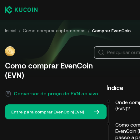
Inicial
/
Como comprar criptomoedas
/
Comprar EvenCoin
Pesquisar ou
Como comprar EvenCoin
(EVN)
Índice
Conversor de preço de EVN ao vivo
Onde comp
(EVN)?
Entre para comprar EvenCoin(EVN)
Como com
EvenCoin (
passo a p