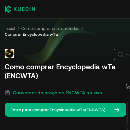
Inicial
/
Como comprar criptomoedas
/
Comprar Encyclopedia wTa
P
Como comprar Encyclopedia wTa
(ENCWTA)
Í
Conversor de preço de ENCWTA ao vivo
Entre para comprar Encyclopedia wTa(ENCWTA)