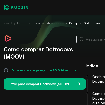
Inicial
/
Como comprar criptomoedas
/
Comprar Dotmoovs
Pesquisar
Como comprar Dotmoovs
(MOOV)
Índice
Conversor de preço de MOOV ao vivo
Onde c
Dotmo
Entre para comprar Dotmoovs(MOOV)
Como 
Dotmoo
guia p