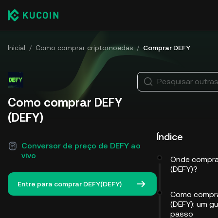
Inicial
/
Como comprar criptomoedas
/
Comprar DEFY
Pesquisar outra
Como comprar DEFY
(DEFY)
Índice
Conversor de preço de DEFY ao
vivo
Onde compra
(DEFY)?
Entre para comprar DEFY(DEFY)
Como compra
(DEFY): um g
passo