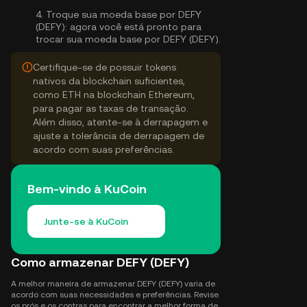
4.
Troque sua moeda base por DEFY
(DEFY):
agora você está pronto para
trocar sua moeda base por DEFY (DEFY).
Certifique-se de possuir tokens
nativos da blockchain suficientes,
como ETH na blockchain Ethereum,
para pagar as taxas de transação.
Além disso, atente-se à derrapagem e
ajuste a tolerância de derrapagem de
acordo com suas preferências.
Bem-vindo à KuCoin
Junte-se à KuCoin
Como armazenar DEFY (DEFY)
A melhor maneira de armazenar DEFY (DEFY) varia de
acordo com suas necessidades e preferências. Revise
os prós e os contras para encontrar a melhor forma de