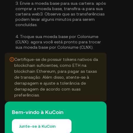
3.
Envie a moeda base para sua carteira:
após
comprar a moeda base, transfira-a para sua
carteira web3. Observe que as transferências
podem levar alguns minutos para serem
concluídas.
4.
Troque sua moeda base por Coloniume
(CLNX):
agora você está pronto para trocar
sua moeda base por Coloniume (CLNX).
Certifique-se de possuir tokens nativos da
blockchain suficientes, como ETH na
blockchain Ethereum, para pagar as taxas
de transação. Além disso, atente-se à
derrapagem e ajuste a tolerância de
derrapagem de acordo com suas
preferências.
Bem-vindo à KuCoin
Junte-se à KuCoin