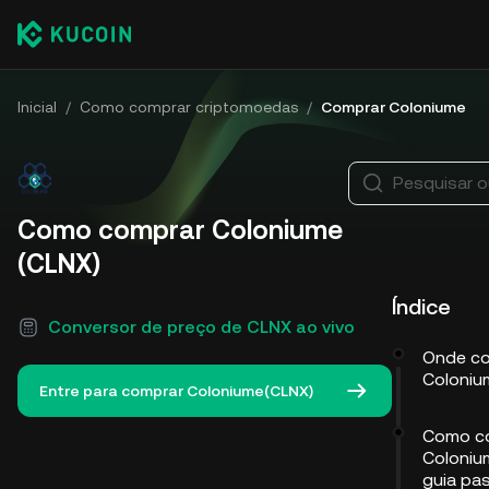
Inicial
/
Como comprar criptomoedas
/
Comprar Coloniume
Pesquisar 
Como comprar Coloniume
(CLNX)
Índice
Conversor de preço de CLNX ao vivo
Onde c
Coloniu
Entre para comprar Coloniume(CLNX)
Como c
Coloniu
guia pa