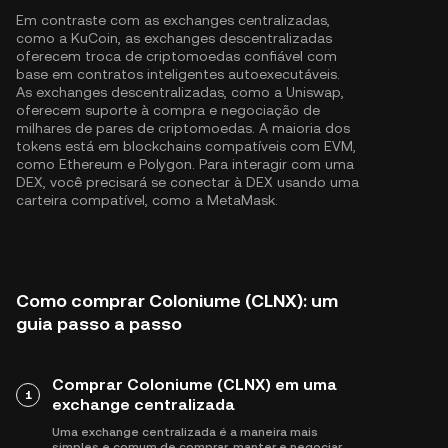
Em contraste com as exchanges centralizadas,
como a KuCoin, as exchanges descentralizadas
oferecem troca de criptomoedas confiável com
base em contratos inteligentes autoexecutáveis.
As exchanges descentralizadas, como a Uniswap,
oferecem suporte à compra e negociação de
milhares de pares de criptomoedas. A maioria dos
tokens está em blockchains compatíveis com EVM,
como
Ethereum
e
Polygon
. Para interagir com uma
DEX, você precisará se conectar à DEX usando uma
carteira compatível, como a MetaMask.
Como comprar Coloniume (CLNX): um
guia passo a passo
Comprar Coloniume (CLNX) em uma
1
exchange centralizada
Uma exchange centralizada é a maneira mais
simples e comum de comprar, manter e negociar