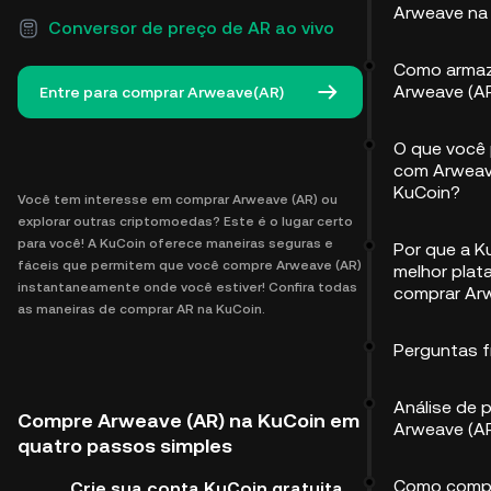
Arweave na
Conversor de preço de AR ao vivo
Como arma
Arweave (A
Entre para comprar Arweave(AR)
O que você
com Arweav
KuCoin?
Você tem interesse em comprar Arweave (AR) ou
explorar outras criptomoedas? Este é o lugar certo
para você! A KuCoin oferece maneiras seguras e
Por que a K
fáceis que permitem que você compre Arweave (AR)
melhor plat
instantaneamente onde você estiver! Confira todas
comprar Ar
as maneiras de comprar AR na KuCoin.
Perguntas 
Análise de 
Compre Arweave (AR) na KuCoin em
Arweave (A
quatro passos simples
Como compr
Crie sua conta KuCoin gratuita