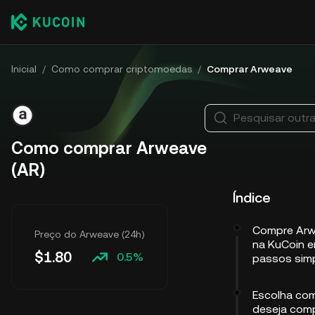
Inicial
/
Como comprar criptomoedas
/
Comprar Arweave
Pesquisar outr
Como comprar Arweave
(AR)
Índice
Compre Arw
Preço do Arweave (24h)
na KuCoin 
$
1.80
0.5%
passos sim
Escolha co
deseja com