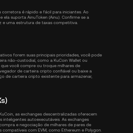
rretora é rápido e fácil para iniciantes. Ao
e ela suporta AinuToken (Ainu). Confirme se a
z e uma estrutura de taxas competitiva.
ativos forem suas principais prioridades, você pode
eira não-custodial, como a
KuCoin Wallet
ou
m que você compre ou troque milhares de
gador de carteira cripto confiável ou baixe a
o de carteira cripto existente para armazenar,
Xs)
KuCoin, as exchanges descentralizadas oferecem
 inteligentes autoexecutáveis. As exchanges
 compra e negociação de milhares de pares de
ins compatíveis com EVM, como
Ethereum
e
Polygon
.