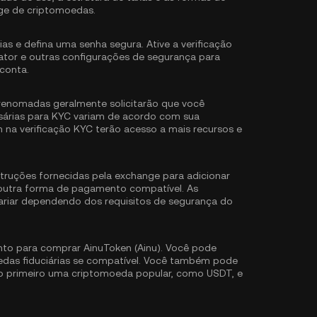
ge de criptomoedas.
ias e defina uma senha segura. Ative a
verificação
ator
e outras configurações de segurança para
conta.
renomadas geralmente solicitarão que você
sárias para KYC variam de acordo com sua
m na verificação KYC terão acesso a mais recursos e
struções fornecidas pela exchange para adicionar
 outra forma de pagamento compatível. As
ariar dependendo dos requisitos de segurança do
to para comprar AinuToken (Ainu). Você pode
edas fiduciárias se compatível. Você também pode
do primeiro uma criptomoeda popular, como
USDT
, e