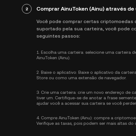
Comprar AinuToken (Ainu) através de
2
Você pode comprar certas criptomoedas di
suportado pela sua carteira, você pode c
seguintes passos:
1.
Escolha uma carteira:
selecione uma carteira d
AinuToken (Ainu).
2.
Baixe o aplicativo:
Baixe o aplicativo da carteir
Store ou como uma extensão de navegador.
3.
Crie uma carteira:
crie um novo endereço de car
tiver um. Certifique-se de anotar a frase semen
ajudar você a acessar sua carteira se você perde
4.
Compre AinuToken (Ainu):
compre a criptomoe
Verifique as taxas, pois podem ser mais altas d