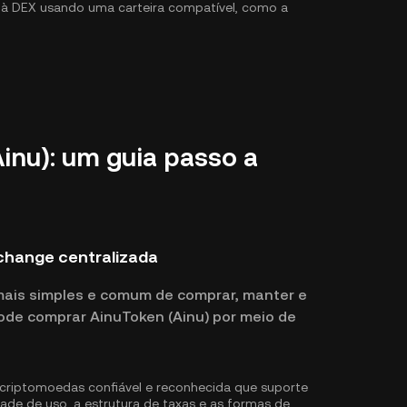
r à DEX usando uma carteira compatível, como a
nu): um guia passo a
change centralizada
mais simples e comum de comprar, manter e
ode comprar AinuToken (Ainu) por meio de
riptomoedas confiável e reconhecida que suporte
dade de uso, a estrutura de taxas e as formas de