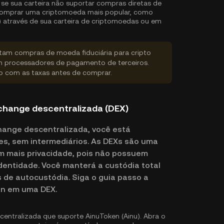
 se sua carteira não suportar compras diretas de
 comprar uma criptomoeda mais popular, como
) através de sua carteira de criptomoedas ou em
rtam compras de moeda fiduciária para cripto
 processadores de pagamento de terceiros.
do com as taxas antes de comprar.
change descentralizada (DEX)
hange descentralizada, você está
s, sem intermediários. As DEXs são uma
am mais privacidade, pois não possuem
 identidade. Você manterá a custódia total
s de autocustódia. Siga o guia passo a
en em uma DEX.
entralizada que suporte AinuToken (Ainu). Abra o