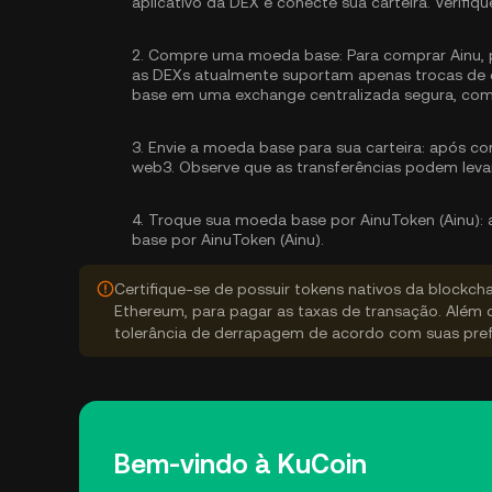
aplicativo da DEX e conecte sua carteira. Verifiq
2.
Compre uma moeda base:
Para comprar Ainu, 
as DEXs atualmente suportam apenas trocas de c
base
em uma exchange centralizada segura, com
3.
Envie a moeda base para sua carteira:
após com
web3. Observe que as transferências podem leva
4.
Troque sua moeda base por AinuToken (Ainu):
a
base por AinuToken (Ainu).
Certifique-se de possuir tokens nativos da blockch
Ethereum, para pagar as taxas de transação. Além 
tolerância de derrapagem de acordo com suas pref
Bem-vindo à KuCoin