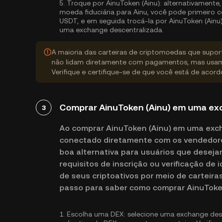
5.
Troque por AinuToken (Ainu):
alternativamente,
moeda fiduciária para Ainu, você pode primeiro
USDT, e em seguida trocá-la por AinuToken (Ainu
uma exchange descentralizada.
A maioria das carteiras de criptomoedas que supo
não lidam diretamente com pagamentos, mas usam
Verifique e certifique-se de que você está de acor
Comprar AinuToken (Ainu) em uma ex
3
Ao comprar AinuToken (Ainu) em uma exc
conectado diretamente com os vendedore
boa alternativa para usuários que desej
requisitos de inscrição ou verificação de
de seus criptoativos por meio de carteira
passo para saber como comprar AinuTok
1.
Escolha uma DEX:
selecione uma exchange desc