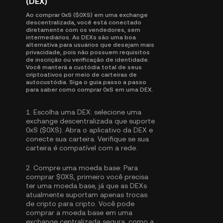
(DEX)
Ao comprar 0xS ($0XS) em uma exchange
descentralizada, você está conectado
diretamente com os vendedores, sem
intermediários. As DEXs são uma boa
alternativa para usuários que desejam mais
privacidade, pois não possuem requisitos
de inscrição ou verificação de identidade.
Você manterá a custódia total de seus
criptoativos por meio de carteiras de
autocustódia. Siga o guia passo a passo
para saber como comprar 0xS em uma DEX.
1.
Escolha uma DEX:
selecione uma
exchange descentralizada que suporte
0xS ($0XS). Abra o aplicativo da DEX e
conecte sua carteira. Verifique se sua
carteira é compatível com a rede.
2.
Compre uma moeda base:
Para
comprar $0XS, primeiro você precisa
ter uma moeda base, já que as DEXs
atualmente suportam apenas trocas
de cripto para cripto. Você pode
comprar a moeda base
em uma
exchange centralizada segura, como a