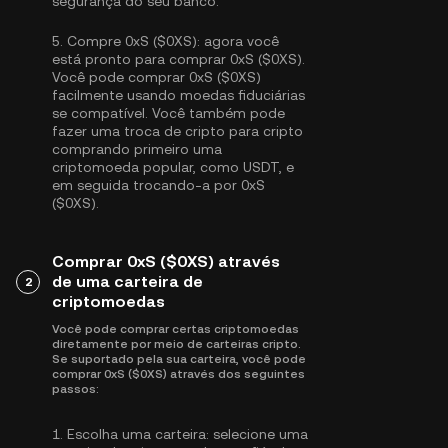
segurança do seu banco.
5.
Compre 0xS ($0XS):
agora você
está pronto para comprar 0xS ($0XS).
Você pode comprar 0xS ($0XS)
facilmente usando moedas fiduciárias
se compatível. Você também pode
fazer uma troca de cripto para cripto
comprando primeiro uma
criptomoeda popular, como
USDT
, e
em seguida trocando-a por 0xS
($0XS).
Comprar 0xS ($0XS) através
de uma carteira de
2
criptomoedas
Você pode comprar certas criptomoedas
diretamente por meio de carteiras cripto.
Se suportado pela sua carteira, você pode
comprar 0xS ($0XS) através dos seguintes
passos:
1.
Escolha uma carteira:
selecione uma