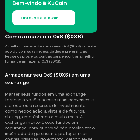
Bem-vindo à KuCoin
Junte-se à KuCoin
Como armazenar 0xS ($0XS)
A melhor maneira de armazenar 0xS ($0XS) varia de
acordo com suas necessidades e preferências.
Revise os prós e os contras para encontrar a melhor
forma de armazenar 0xS ($0XS).
Armazenar seu 0xS ($0XS) em uma
exchange
Manter seus fundos em uma exchange
fornece a você o acesso mais conveniente
a produtos e recursos de investimento,
como negociação à vista e de futuros,
staking, empréstimos e muito mais. A
exchange manterá seus fundos em
segurança, para que você não precise ter o
incômodo de gerenciar e proteger suas
chaves privadas. No entanto, certifique-se