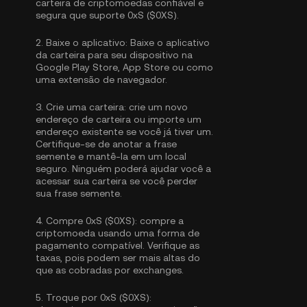
carteira de criptomoedas confiável e
segura que suporte 0xS ($0XS).
2.
Baixe o aplicativo:
Baixe o aplicativo
da carteira para seu dispositivo na
Google Play Store, App Store ou como
uma extensão de navegador.
3.
Crie uma carteira:
crie um novo
endereço de carteira ou importe um
endereço existente se você já tiver um.
Certifique-se de anotar a frase
semente e mantê-la em um local
seguro. Ninguém poderá ajudar você a
acessar sua carteira se você perder
sua frase semente.
4.
Compre 0xS ($0XS):
compre a
criptomoeda usando uma forma de
pagamento compatível. Verifique as
taxas, pois podem ser mais altas do
que as cobradas por exchanges.
5.
Troque por 0xS ($0XS):