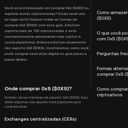
Você está interessado em comprar 0xS ($0XS) ou
Como armazen
explorar outras criptomoedas? Então você veio
($0XS)
ao lugar certo! Explore todas as formas de
comprar 0xS ($0XS) com este guia. A KuCoin
suporta mais de 700 criptomoedas e está
O que você po
constantemente adicionando mais criptos à
com 0xS ($0X
nossa plataforma. Embora a KuCoin atualmente
não suporte 0xS ($0XS), mostraremos como você
Perguntas fre
pode comprar esse ativo digital no guia passo a
passo abaixo.
Formas alterna
comprar 0xS (
Onde comprar 0xS ($0XS)?
Como comprar
criptoativos
Existem várias maneiras de adquirir 0xS ($0XS). Aqui
estão algumas das opções mais populares para
você escolher:
Exchanges centralizadas (CEXs)