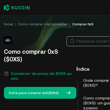
Inicial
/
Como comprar criptomoedas
/
Comprar 0xS
Pesquisar outras
Como comprar 0xS
($0XS)
Índice
Conversor de preço de $0XS ao
vivo
Onde comprar
($0XS)?
Entre para comprar 0xS($0XS)
Como comprar
($0XS): um gu
a passo