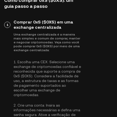
Como comprar 0xS ($0XS): um
guia passo a passo
Comprar 0xS ($0XS) em uma
1
exchange centralizada
Uma exchange centralizada é a maneira
mais simples e comum de comprar, manter
e negociar criptomoedas. Veja como você
pode comprar 0xS ($0XS) por meio de uma
exchange centralizada:
1.
Escolha uma CEX:
Selecione uma
exchange de criptomoedas confiável e
reconhecida que suporte a compra de
0xS ($0XS). Considere a facilidade de
uso, a estrutura de taxas e as formas
de pagamento suportados ao
escolher uma exchange de
criptomoedas.
2.
Crie uma conta:
Insira as
informações necessárias e defina uma
senha segura. Ative a
verificação de