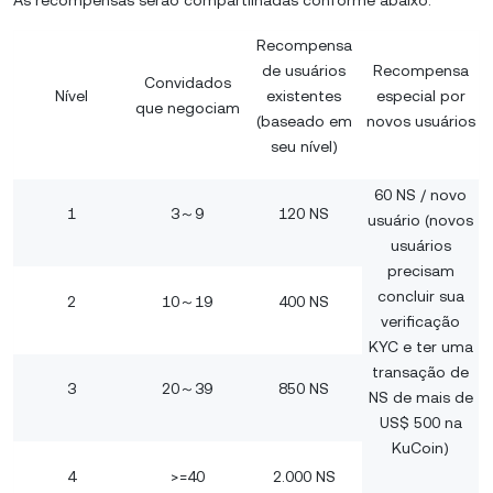
Recompensa
de usuários
Recompensa
Convidados
Nível
existentes
especial por
que negociam
(baseado em
novos usuários
seu nível)
60 NS / novo
1
3～9
120 NS
usuário (novos
usuários
precisam
concluir sua
2
10～19
400 NS
verificação
KYC e ter uma
transação de
3
20～39
850 NS
NS de mais de
US$ 500 na
KuCoin)
4
>=40
2.000 NS