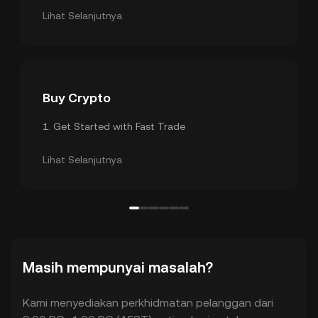
3
.
Security Settings
Lihat Selanjutnya
Buy Crypto
1
.
Get Started with Fast Trade
2
.
Credit/Debit Card
Lihat Selanjutnya
Masih mempunyai masalah?
Kami menyediakan perkhidmatan pelanggan dari