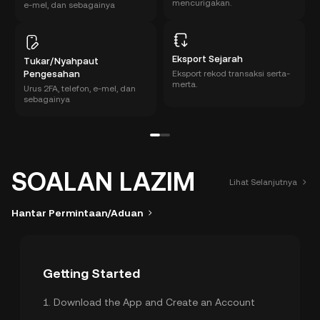
mencurigakan.
e-mel, dan sebagainya
Eksport Sejarah
Tukar/Nyahpaut
Pengesahan
Eksport rekod transaksi serta-
merta.
Urus 2FA, telefon, e-mel, dan
sebagainya
SOALAN LAZIM
Lihat Selanjutnya
Hantar Permintaan/Aduan
Getting Started
1
.
Download the App and Create an Account
2
.
Identity Verification