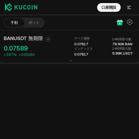
口座開設
手動
ボット
BANUSDT 無期限
マーク価格
24時間取引量
0.07617
79.90K
BAN
0.07589
24時間取引額
インデックス
5.89K
USDT
0.07617
+3.87%
+
0.00283
チャート
フィード
仮想通貨情報
オーダーブック
最近の取引
時間
15分
最終取引
チャート
厚さ