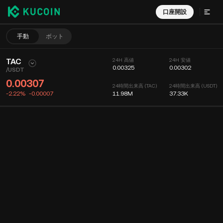
口座開設
手動
ボット
TAC
24H 高値
24H 安値
0.00325
0.00302
/
USDT
0.00307
24時間出来高 (TAC)
24時間出来高 (USDT)
-2.22%
-0.00007
11.98M
37.33K
チャート
フィード
仮想通貨情報
オーダーブック
最近の取引
時間
15分
チャート
厚さ