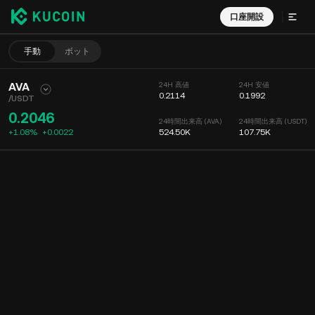
口座開設
手動
ボット
AVA
24H 高値
24H 安値
0.2114
0.1992
/
USDT
0.2046
24時間出来高 (AVA)
24時間出来高 (USDT)
+1.08%
+
0.0022
524.50K
107.75K
チャート
フィード
仮想通貨情報
オーダーブック
最近の取引
時間
15分
チャート
厚さ