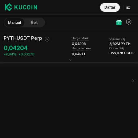
Daftar
Manual
Bot
PYTHUSDT Perp
Harga Mark
Volume 24j
0,04206
8,62M
PYTH
0,04204
Omset 24j
Harga Indeks
355,07K
USDT
0,04211
+6,94%
+
0,00273
Bagan
Umpan
Info Koin
Buku Order
Perdagangan Terbaru
Waktu
15m
Harga Terakhir
Bagan
Kedalaman Pasar