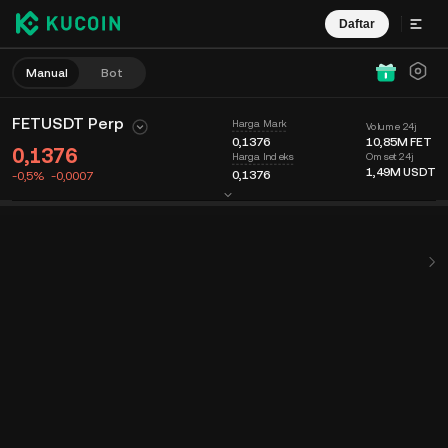
Daftar
Manual
Bot
FETUSDT Perp
Harga Mark
Volume 24j
0,1376
10,85M
FET
0,1376
Omset 24j
Harga Indeks
1,49M
USDT
0,1376
-0,5%
-0,0007
Bagan
Umpan
Info Koin
Buku Order
Perdagangan Terbaru
Waktu
15m
Harga Terakhir
Bagan
Kedalaman Pasar