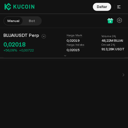
Daftar
Manual
Bot
BLUAIUSDT Perp
Harga Mark
Volume 24j
0,02019
48,22M
BLUAI
0,02018
Omset 24j
Harga Indeks
913,28K
USDT
0,02015
+56,09%
+
0,00722
Bagan
Umpan
Info Koin
Buku Order
Perdagangan Terbaru
Waktu
15m
Harga Terakhir
Bagan
Kedalaman Pasar