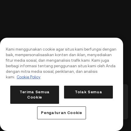
Kami menggunakan cookie agar situs kami berfungsi dengan
baik, mempersonalisasikan konten dan iklan, menyediakan
fitur media sosial, dan menganalisis trafik kami. Kami juga
berbagi informasi tentang penggunaan situs kami oleh Anda
dengan mitra media sosial, periklanan, dan analisis
kami.
Cookie Policy
Futures: Kontrak
KuCoin Futures Akan Menghapus Daftar
KuC
Terima Semua
Tolak Semua
an Leverage
Beberapa Kontrak Perpetual dan Layanan
Mek
Cookie
Terkait (2026-08-12)
Pen
Masuk
Daftar
(20
5
/
5
1
/
5
Delisting
P
Pengaturan Cookie