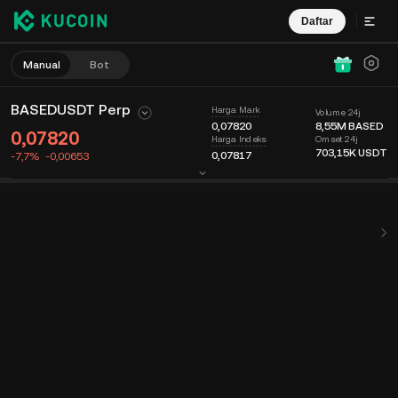
Daftar
Manual
Bot
BASEDUSDT Perp
Harga Mark
Volume 24j
0,07820
8,55M
BASED
0,07820
Omset 24j
Harga Indeks
703,15K
USDT
0,07817
-7,7%
-0,00653
Bagan
Umpan
Info Koin
Buku Order
Perdagangan Terbaru
Waktu
15m
Harga Terakhir
Bagan
Kedalaman Pasar