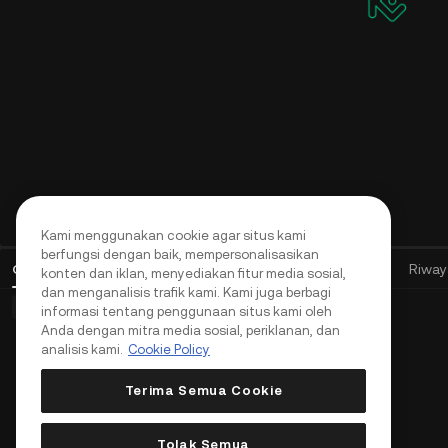
Buka reward on-chain berlimpah
Program Afiliasi
Dapatkan komisi hingga 60% sebagai agen,
pemimpin komunitas, atau KOL
Live
Ajukan diri dan dapatkan komisi hingga 70%
Kami menggunakan cookie agar situs kami
berfungsi dengan baik, mempersonalisasikan
Order Terbuka
(
0
)
Posisi (0)
Aset
Riwayat Order
Riway
konten dan iklan, menyediakan fitur media sosial,
dan menganalisis trafik kami. Kami juga berbagi
Order Dasar (0)
Order Lanjutan (0)
Order TWAP (0)
informasi tentang penggunaan situs kami oleh
Anda dengan mitra media sosial, periklanan, dan
analisis kami.
Cookie Policy
Terima Semua Cookie
Tolak Semua