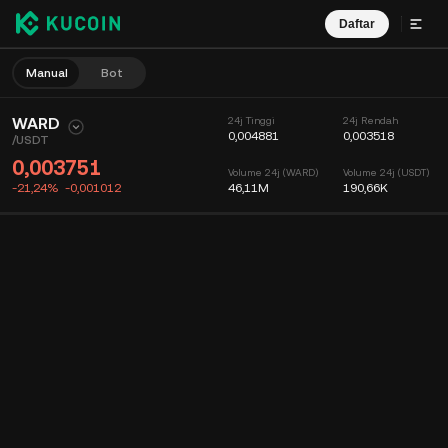
Daftar
Manual
Bot
WARD
24j Tinggi
24j Rendah
0,004881
0,003518
/
USDT
0,003751
Volume 24j (WARD)
Volume 24j (USDT)
-21,24%
-0,001012
46,11M
190,66K
Bagan
Umpan
Info Koin
Buku Order
Perdagangan Terbaru
Waktu
15m
Bagan
Kedalaman Pasar