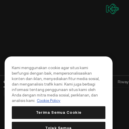
Kami menggunakan cookie agar situs kami
berfungsi dengan baik, mempersonalisasikan
konten dan iklan, menyediakan fitur media sosial,
Order Terbuka
(
0
)
Posisi (0)
Aset
Riwayat Order
Riway
dan menganalisis trafik kami. Kami juga berbagi
informasi tentang penggunaan situs kami oleh
Order Dasar (0)
Order Lanjutan (0)
Order TWAP (0)
Anda dengan mitra media sosial, periklanan, dan
analisis kami.
Cookie Policy
Terima Semua Cookie
Tolak Semua