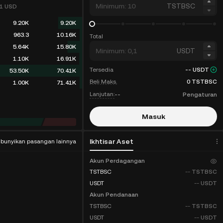
TSTBSC
01
USD
9.20K
9.20K
963.3
10.16K
Total
5.64K
15.80K
USDT
1.10K
16.91K
Tersedia
--
USDT
53.50K
70.41K
Beli Maks.
0
TSTBSC
1.00K
71.41K
Lanjutan:
--
Pengaturan
Masuk
Daftar
Ikhtisar Aset
bunyikan pasangan lainnya
Akun Perdagangan
Diskon Biaya
TSTBSC
--
TSTBSC
USDT
--
USDT
Akun Pendanaan
TSTBSC
--
TSTBSC
USDT
--
USDT