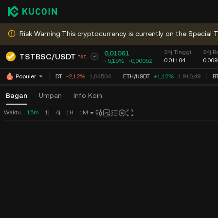
Risk Warning:This cryptocurrency is currently on the Special T
24j Tinggi
24j 
0,01061
TSTBSC
/
USDT
*st
0,01104
0,00
+5,15%
+
0,00052
XRP
/
USDT
-2,12%
1,04504
ETH
/
USDT
+1,12%
1.910,49
BT
Populer
Bagan
Umpan
Info Koin
Waktu
15m
1j
4j
1H
1M