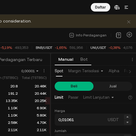
Daftar
o consideration.
Info Perdagangan
-5,19%
493,353
BNB
/
USDT
-1,65%
591,956
UNI
/
USDT
-0,38%
4,0760
Manual
Bot
Perdagangan Terbaru
Spot
Margin Terisolasi
Alpha
Futur
0,00001
h (TSTBSC)
Total (TSTBSC)
Beli
Jual
20.8
20.46K
191.2
20.44K
Limit
Pasar
Limit Lanjutan
13.35K
20.25K
1.10K
6.90K
Harga
1.10K
5.80K
USDT
2.58K
4.70K
2.11K
2.11K
Jumlah