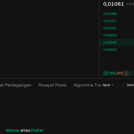
0,01061
≈ 0,
0.01066
0.01027
0.01001
0.00902
0.00040
0.00010
B
74%
26%
S
at Perdagangan
Riwayat Posisi
Algoritma Trading
(
0
)
Spot
Sem
Masuk
atau
Daftar