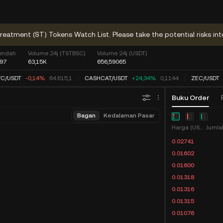
reatment (ST) Tokens Watch List. Please take the potential risks int
Rendah
Volume 24j (TSTBSC)
Volume 24j (USDT)
997
63,15K
656,59065
C
/
USDT
-0,14%
64.615,1
CASHCAT
/
USDT
+24,34%
0,1144
ZEC
/
USDT
Buku Order
Bagan
Kedalaman Pasar
Harga (USDT)
Jumla
0.02741
0.01602
0.01600
0.01318
0.01316
0.01315
0.01076