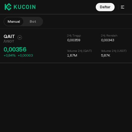
Daftar
Manual
Bot
QAIT
24j Tinggi
24j Rendah
0,00359
0,00343
/
USDT
0,00356
Volume 24j (QAIT)
Volume 24j (USDT)
+0,84%
+
0,00003
1,67M
5,87K
Bagan
Umpan
Info Koin
Buku Order
Perdagangan Terbaru
Waktu
15m
Bagan
Kedalaman Pasar