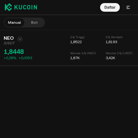
Daftar
Manual
Bot
NEO
24j Tinggi
24j Rendah
1,8522
1,8193
/
USDT
1,8448
Volume 24j (NEO)
Volume 24j (USDT)
+0,28%
+
0,0053
1,87K
3,42K
Bagan
Umpan
Info Koin
Buku Order
Perdagangan Terbaru
Waktu
15m
Bagan
Kedalaman Pasar