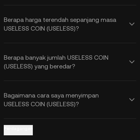
COIN dipengaruhi oleh penawaran dan
permintaan, serta sentimen pasar.
Berapa harga terendah sepanjang masa
Gunakan Kalkulator KuCoin untuk
USELESS COIN (USELESS)?
memperoleh kurs pertukaran
USELESS
ke USD
secara real time.
Berapa banyak jumlah USELESS COIN
(USELESS) yang beredar?
Bagaimana cara saya menyimpan
USELESS COIN (USELESS)?
Perdagangan