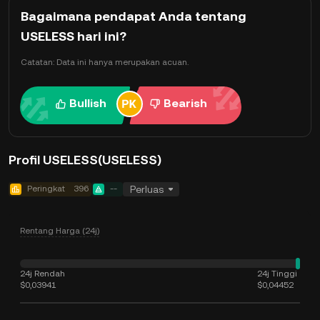
Bagaimana pendapat Anda tentang
USELESS hari ini?
Catatan: Data ini hanya merupakan acuan.
Bullish
Bearish
Profil USELESS(USELESS)
Peringkat
396
--
Perluas
Rentang Harga (24j)
24j Rendah
24j Tinggi
$0,03941
$0,04452