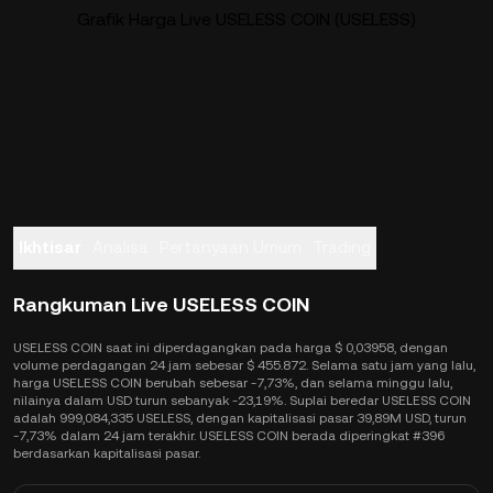
Grafik Harga Live USELESS COIN (USELESS)
Ikhtisar
Analisa
Pertanyaan Umum
Trading
Rangkuman Live USELESS COIN
USELESS COIN saat ini diperdagangkan pada harga $ 0,03958, dengan
volume perdagangan 24 jam sebesar $ 455.872. Selama satu jam yang lalu,
harga USELESS COIN berubah sebesar -7,73%, dan selama minggu lalu,
nilainya dalam USD turun sebanyak -23,19%. Suplai beredar USELESS COIN
adalah 999,084,335 USELESS, dengan kapitalisasi pasar 39,89M USD, turun
-7,73% dalam 24 jam terakhir. USELESS COIN berada diperingkat #396
berdasarkan kapitalisasi pasar.