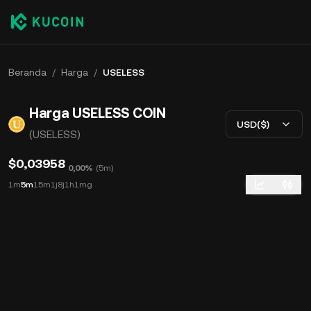
Beranda
/
Harga
/
USELESS
Harga USELESS COIN
USD($)
(USELESS)
$0,03958
0,00%
(
5m
)
1m
5m
15m
1j
8j
1h
1mg