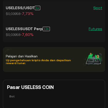
USELESS
/
USDT
Spot
1
-7,73%
$0,03958
USELESSUSDT Perp
Futures
12
-7,60%
$0,03958
Pelajari dan Hasilkan
Uji pengetahuan kripto Anda dan dapatkan
reward tunai.
Pasar USELESS COIN
Bot