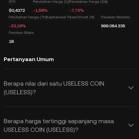
ATH
Perubahan Harga (1j)
Perubahan Harga (24j)
$0,4372
-1,59%
-7,73%
Perubahan Harga (7h)
Kapitalisasi Pasar
Omset 24j
Pasokan Beredar
-23,19%
999.084.335
Pasokan Maks.
1B
Pertanyaan Umum
Berapa nilai dari satu USELESS COIN
(USELESS)?
KuCoin menyediakan pembaruan harga
USD secara real time untuk USELESS
Berapa harga tertinggi sepanjang masa
COIN (USELESS). Harga USELESS
USELESS COIN (USELESS)?