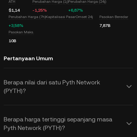
ATH
Perubahan Harga (1j)
Perubahan Harga (24j)
$1,14
-1,25%
+6,87%
Perubahan Harga (7h)
Kapitalisasi Pasar
Omset 24j
Pasokan Beredar
+3,58%
7,87B
Pasokan Maks.
10B
Pertanyaan Umum
Berapa nilai dari satu Pyth Network
(PYTH)?
KuCoin menyediakan pembaruan harga
USD secara real time untuk Pyth
Berapa harga tertinggi sepanjang masa
Network (PYTH). Harga Pyth Network
Pyth Network (PYTH)?