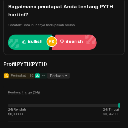
Bagaimana pendapat Anda tentang PYTH
hari ini?
Catatan: Data ini hanya merupakan acuan.
Bullish
Bearish
Profil PYTH(PYTH)
Peringkat
92
--
Perluas
Rentang Harga (24j)
24j Rendah
24j Tinggi
$0,03893
$0,04289