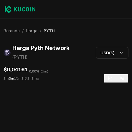
Beranda
/
Harga
/
PYTH
Harga Pyth Network
USD($)
(PYTH)
$0,04161
0,00%
(
5m
)
1m
5m
15m
1j
8j
1h
1mg