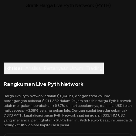
Grafik Harga Live Pyth Network (PYTH)
Ikhtisar
Analisa
Pertanyaan Umum
Trading
Rangkuman Live Pyth Network
Harga live Pyth Network adalah $ 0,04161, dengan total volume
perdagangan sebesar $ 211.362 dalam 24 jam terakhir. Harga Pyth Network
telah mengalami perubahan +6,87% di hari sebelumnya, dan nilai USD telah
naik sebesar +3,58% selama pekan lalu. Dengan suplai beredar sebanyak
7.87B PYTH, kapitalisasi pasar Pyth Network saat ini adalah 333,44M USD,
yang menandai peningkatan +6,87% hari ini. Pyth Network saat ini berada di
peringkat #92 dalam kapitalisasi pasar.