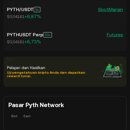
PYTH
/
USDT
Spot
Margin
5
+6,87%
$0,04161
PYTHUSDT Perp
Futures
50
+6,73%
$0,04161
Pelajari dan Hasilkan
Uji pengetahuan kripto Anda dan dapatkan
reward tunai.
Pasar Pyth Network
Bot
Earn