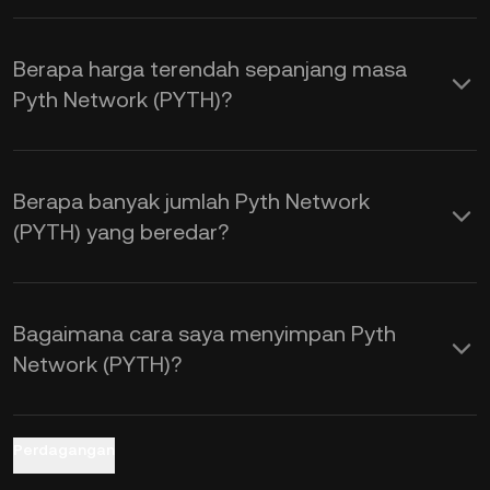
dipengaruhi oleh penawaran dan
permintaan, serta sentimen pasar.
Berapa harga terendah sepanjang masa
Gunakan Kalkulator KuCoin untuk
Pyth Network (PYTH)?
memperoleh kurs pertukaran
PYTH ke
USD
secara real time.
Berapa banyak jumlah Pyth Network
(PYTH) yang beredar?
Bagaimana cara saya menyimpan Pyth
Network (PYTH)?
Perdagangan