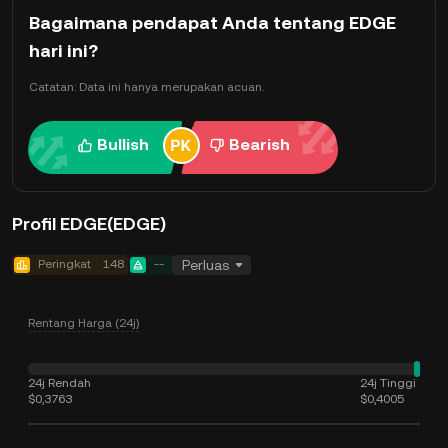
Bagaimana pendapat Anda tentang EDGE
hari ini?
Catatan: Data ini hanya merupakan acuan.
Bullish
Bearish
Profil EDGE(EDGE)
Peringkat
148
--
Perluas
Rentang Harga (24j)
24j Rendah
24j Tinggi
$0,3763
$0,4005