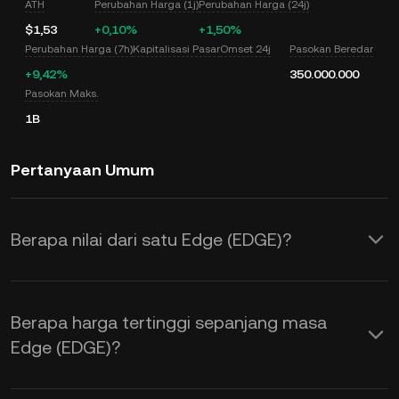
ATH
Perubahan Harga (1j)
Perubahan Harga (24j)
$1,53
+0,10%
+1,50%
Perubahan Harga (7h)
Kapitalisasi Pasar
Omset 24j
Pasokan Beredar
+9,42%
350.000.000
Pasokan Maks.
1B
Pertanyaan Umum
Berapa nilai dari satu Edge (EDGE)?
KuCoin menyediakan pembaruan harga
USD secara real time untuk Edge
Berapa harga tertinggi sepanjang masa
(EDGE). Harga Edge dipengaruhi oleh
Edge (EDGE)?
penawaran dan permintaan, serta