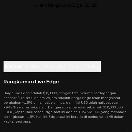
Grafik Harga Live Edge (EDGE)
Ikhtisar
Analisa
Pertanyaan Umum
Trading
Rangkuman Live Edge
Harga live Edge adalah $ 0,3898, dengan total volume perdagangan
sebesar $ 150.809 dalam 24 jam terakhir. Harga Edge telah mengalami
perubahan +1,5% di hari sebelumnya, dan nilai USD telah naik sebesar
+9,42% selama pekan lalu. Dengan suplai beredar sebanyak 350,000,000
EDGE, kapitalisasi pasar Edge saat ini adalah 136,32M USD, yang menandai
peningkatan +1,5% hari ini. Edge saat ini berada di peringkat #148 dalam
kapitalisasi pasar.