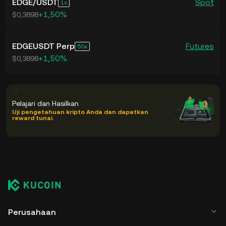
EDGE
/
USDT
Spot
1
+1,50%
$0,3898
EDGEUSDT Perp
Futures
50
+1,50%
$0,3898
Pelajari dan Hasilkan
Uji pengetahuan kripto Anda dan dapatkan
reward tunai.
Perusahaan