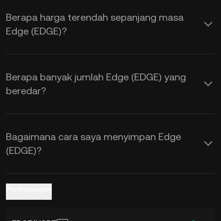
sentimen pasar. Gunakan Kalkulator
Berapa harga terendah sepanjang masa
KuCoin untuk memperoleh kurs
Edge (EDGE)?
pertukaran
EDGE ke USD
secara real
time.
Berapa banyak jumlah Edge (EDGE) yang
beredar?
Bagaimana cara saya menyimpan Edge
(EDGE)?
Perdagangan