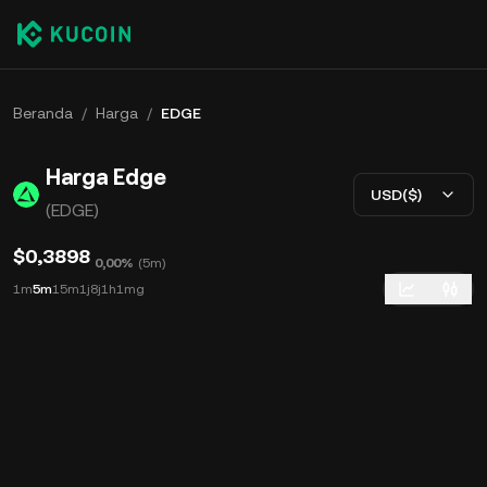
Beranda
/
Harga
/
EDGE
Harga Edge
USD($)
(EDGE)
$0,3898
0,00%
(
5m
)
1m
5m
15m
1j
8j
1h
1mg