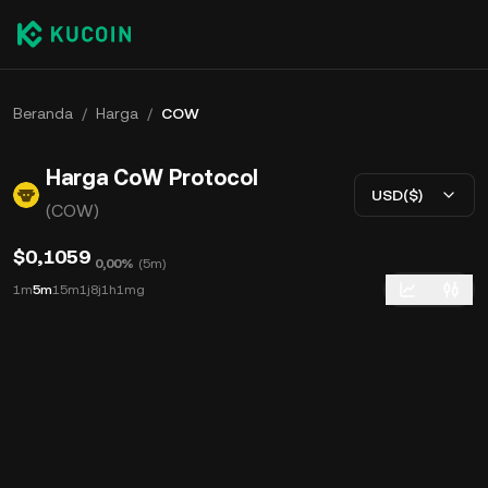
Beranda
/
Harga
/
COW
Harga CoW Protocol
USD($)
(COW)
$0,1059
0,00%
(
5m
)
1m
5m
15m
1j
8j
1h
1mg