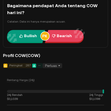
Bagaimana pendapat Anda tentang COW
hari ini?
Catatan: Data ini hanya merupakan acuan.
Bullish
Bearish
Profil COW(COW)
Peringkat
287
--
Perluas
Rentang Harga (24j)
24j Rendah
24j Tinggi
$0,1039
$0,1098