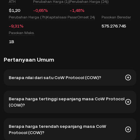
ATH
Perubahan Harga (1j)
Perubahan Harga (24j)
$1,20
-0,65%
-1,48%
Perubahan Harga (7h)
Kapitalisasi Pasar
Omset 24j
Pasokan Beredar
-9,31%
575.276.745
Pasokan Maks.
1B
Pertanyaan Umum
Berapa nilai dari satu CoW Protocol (COW)?
KuCoin menyediakan pembaruan harga USD secara real
Berapa harga tertinggi sepanjang masa CoW Protocol
time untuk CoW Protocol (COW). Harga CoW Protocol
(COW)?
dipengaruhi oleh penawaran dan permintaan, serta
sentimen pasar. Gunakan Kalkulator KuCoin untuk
memperoleh kurs pertukaran
COW ke USD
secara real
Harga tertinggi sepanjang masa CoW Protocol (COW)
Berapa harga terendah sepanjang masa CoW
time.
adalah $1,20. Harga COW saat ini turun 91,21% dari harga
Protocol (COW)?
tertinggi sepanjang masanya.