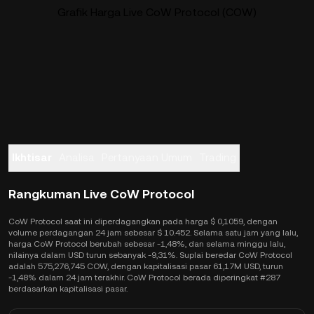
Grafik Harga Live CoW Protocol (COW)
Ikhtisar
Analisa
Pertanyaan Umum
Trading
Rangkuman Live CoW Protocol
CoW Protocol saat ini diperdagangkan pada harga $ 0,1059, dengan
volume perdagangan 24 jam sebesar $ 10.452. Selama satu jam yang lalu,
harga CoW Protocol berubah sebesar -1,48%, dan selama minggu lalu,
nilainya dalam USD turun sebanyak -9,31%. Suplai beredar CoW Protocol
adalah 575,276,745 COW, dengan kapitalisasi pasar 61,17M USD, turun
-1,48% dalam 24 jam terakhir. CoW Protocol berada diperingkat #287
berdasarkan kapitalisasi pasar.