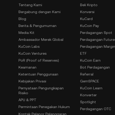
Tentang Kami
Beli Kripto
Bergabung dengan Kami
Konversi
Blog
KuCard
Berita & Pengumuman
KuCoin Pay
Media Kit
Perdagangan Spot
Ambassador Merek Global
Perdagangan Future
KuCoin Labs
Perdagangan Margi
KuCoin Ventures
ETF
PoR (Proof of Reserves)
KuCoin Earn
Keamanan
Bot Perdagangan
Ketentuan Penggunaan
Referral
Kebijakan Privasi
GemSPACE
Pernyataan Pengungkapan
KuCoin Learn
Risiko
Konverter
APU & PPT
Spotlight
Permintaan Penegakan Hukum
Perdagangan OTC
Kontak Pelapor Pelanggaran