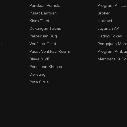
Panduan Pemula
Program Afiliasi
Pusat Bantuan
Broker
Kirim Tiket
Institusi
Dukungan Teknis
Layanan API
Perburuan Bug
Listing Token
s
Verifikasi Tiket
Pengajuan Merc
n
Pusat Verifikasi Resmi
Program Ambas
Biaya & VIP
Merchant KuCoi
Perlakuan Khusus
Delisting
Peta Situs