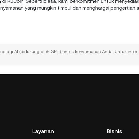
di KuCoin. Seperti biasa, kami berkomitmen untuk menyedia
aknyamanan yang mungkin timbul dan menghargai pengertian 
ologi AI (didukung oleh GPT) untuk kenyamanan Anda. Untuk infor
Layanan
Bisnis